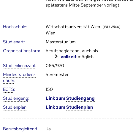
spätestens Mitte September vorliegt.
Hoch­schule
:
Wirtschaftsuniversität Wien
(WU Wien)
Wien
Studienart
:
Masterstudium
Organisationsform:
berufsbegleitend, auch als
vollzeit
möglich
Studien­kenn­zahl
:
066/970
Mindest­studien­
5 Semester
dauer
:
ECTS
:
150
Studien­gang
:
Link zum
Studien­gang
Studien­plan
:
Link zum
Studien­plan
Berufs­begleitend
Ja