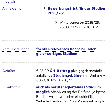
möglich
:
Anmelde­frist
:
Bewerbungsfrist für das
Studien
2025/26:
Wintersemester 2025/26:
26.03.2025 - 16.06.2025
Voraus­setzungen
:
fachlich relevantes Bachelor- oder
gleichwertiges Studium
Gebühr
:
€ 25,20
ÖH-Beitrag
plus gegebenenfalls
anfallende
Studiengebühren
im Umfang 
€363,36 bzw. €726,72
Zusatz­info:
auch als berufsbegleitendes Studium
möglich
Absolvierung der Prüfung „Allgem
Betriebswirtschaftslehre einschließlich
Wirtschaftsinformatik“ als Voraussetzung fü