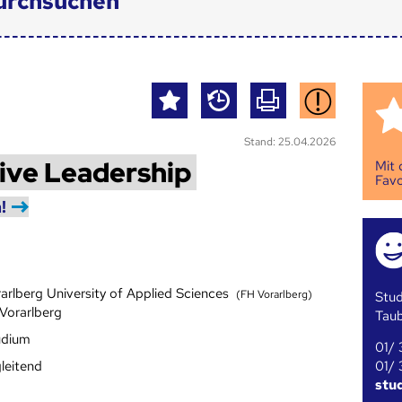
urchsuchen
Stand: 25.04.2026
ive Leadership
Mit
Favo
!
arlberg University of Applied Sciences
(FH Vorarlberg)
Stud
 Vorarlberg
Tau
udium
01/ 
01/ 
leitend
stu