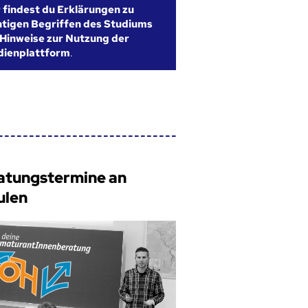
r findest du Erklärungen zu
htigen Begriffen des Studiums
Hinweise zur Nutzung der
dienplattform
.
atungstermine an
ulen