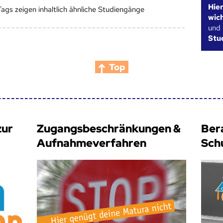
Hie
Tags zeigen inhaltlich ähnliche Studiengänge
wic
und
Stu
Top
zur
Zugangsbeschränkungen &
Ber
Aufnahmeverfahren
Sch