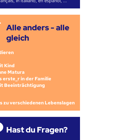
ançais, in italiano, en español, ...
Alle anders - alle
gleich
dieren
mit Kind
ohne Matura
als erste_r in der Familie
mit Beeinträchtigung
os zu verschiedenen Lebenslagen
Hast du Fragen?