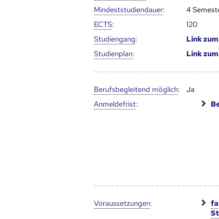
Mindest­studien­dauer
:
4 Semest
ECTS
:
120
Studien­gang
:
Link zu
Studien­plan
:
Link zu
Berufs­begleitend möglich
:
Ja
Anmelde­frist
:
Be
Voraus­setzungen
:
fa
S