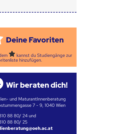
Deine Favoriten
 dem
kannst du Studiengänge zur
ritenliste hinzufügen.
Wir beraten dich!
ien- und MaturantInnenberatung
bstummengasse 7 - 9, 1040 Wien
310 88 80/ 24 und
310 88 80/ 25
dienberatung@oeh.ac.at