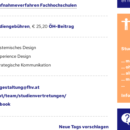
en fr
fnahmeverfahren Fachhochschulen
diengebühren
, € 25,20
ÖH-Beitrag
stemisches Design
Stu
perience Design
... 
rategische Kommunikation
... 
... 
... 
...
gestaltung@fhv.at
Inf
at/team/studienvertretungen/
book
Neue Tags vorschlagen