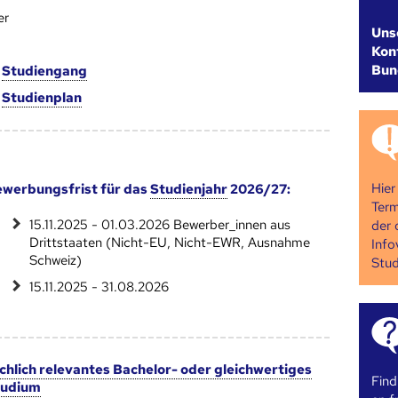
er
Uns
Kont
Bun
m
Studien­gang
m
Studien­plan
Hier
werbungsfrist für das
Studienjahr
2026/27:
Term
15.11.2025 - 01.03.2026 Bewerber_innen aus
der 
Drittstaaten (Nicht-EU, Nicht-EWR, Ausnahme
Info
Schweiz)
Stud
15.11.2025 - 31.08.2026
chlich relevantes Bachelor- oder gleichwertiges
Find
tudium