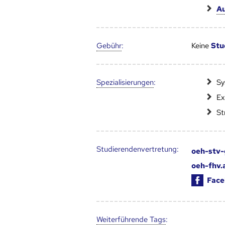
Au
Gebühr
:
Keine
Stu
Speziali­sierungen
:
Sy
Ex
St
Studierendenvertretung:
oeh-stv-
oeh-fhv.
Face
Weiter­führende Tags
: