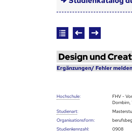
Studienkatalog d
Design und Creat
Ergänzungen/ Fehler melden
Hoch­schule
:
FHV - Vor
Dornbirn,
Studienart
:
Masterst
Organisationsform:
berufsbeg
Studien­kenn­zahl
:
0908