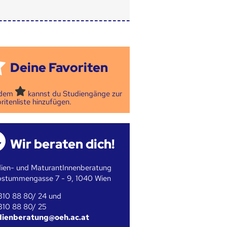
Deine Favoriten
 dem
kannst du Studiengänge zur
ritenliste hinzufügen.
Wir beraten dich!
ien- und MaturantInnenberatung
bstummengasse 7 - 9, 1040 Wien
310 88 80/ 24 und
310 88 80/ 25
dienberatung@oeh.ac.at