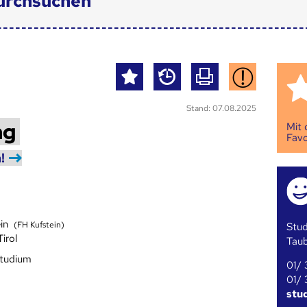
urchsuchen
Stand: 07.08.2025
ng
Mit
Favo
!
ein
(FH Kufstein)
Stud
Tirol
Tau
studium
01/ 
01/ 
stu