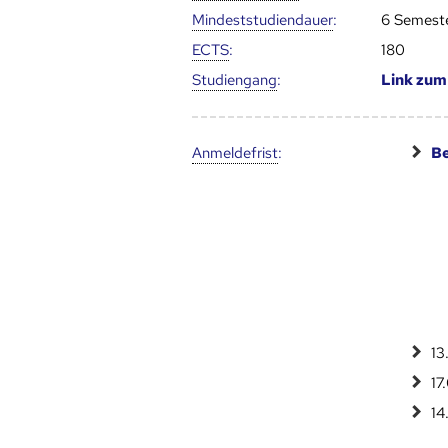
Mindest­studien­dauer
:
6 Semest
ECTS
:
180
Studien­gang
:
Link zu
Anmelde­frist
:
Be
13
17
14