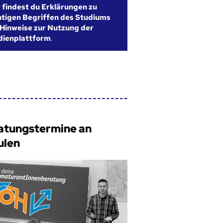
r findest du Erklärungen zu
htigen Begriffen des Studiums
Hinweise zur Nutzung der
dienplattform
.
atungstermine an
ulen