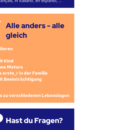
ançais, in italiano, en español, ...
Alle anders - alle
gleich
dieren
mit Kind
ohne Matura
als erste_r in der Familie
mit Beeinträchtigung
os zu verschiedenen Lebenslagen
Hast du Fragen?