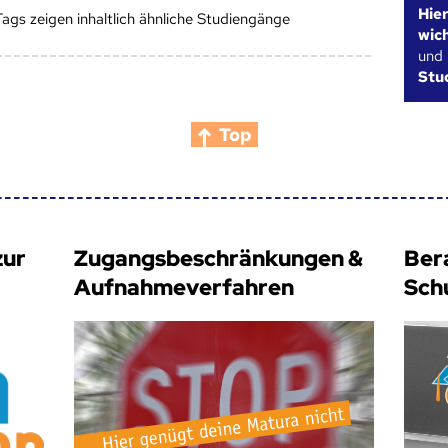
Hie
Tags zeigen inhaltlich ähnliche Studiengänge
wic
und
Stu
Top
zur
Zugangsbeschränkungen &
Ber
Aufnahmeverfahren
Sch