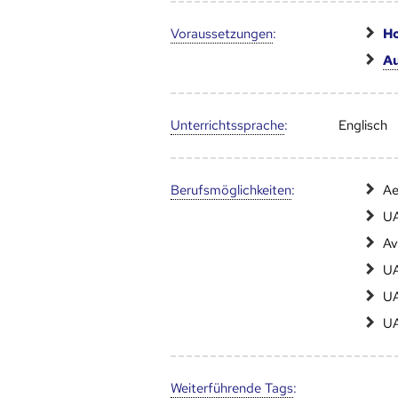
Voraus­setzungen
:
Ho
Au
Unter­richts­sprache
:
Englisch
Berufs­möglich­keiten
:
Ae
UA
Av
UA
UA
UA
Weiter­führende Tags
: