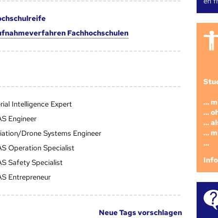
en fr
chschulreife
fnahmeverfahren Fachhochschulen
Stu
... 
rial Intelligence Expert
... 
S Engineer
... 
... 
iation/Drone Systems Engineer
...
S Operation Specialist
Inf
S Safety Specialist
S Entrepreneur
Neue Tags vorschlagen