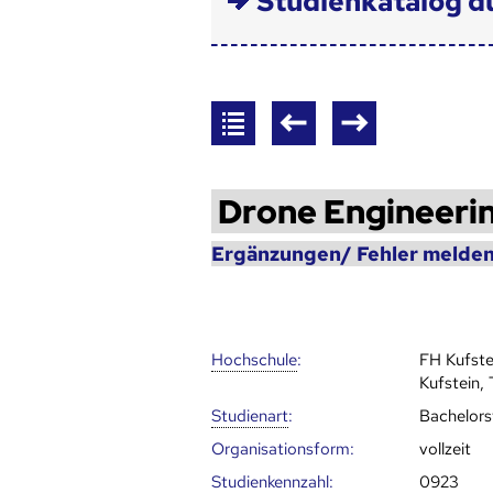
Studienkatalog d
Drone Engineeri
Ergänzungen/ Fehler melden
Hoch­schule
:
FH Kufst
Kufstein, 
Studienart
:
Bachelor
Organisationsform:
vollzeit
Studien­kenn­zahl
:
0923