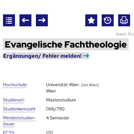
Stand: 25
Evangelische Fachtheologie
Ergänzungen/ Fehler melden!
Hoch­schule
:
Universität Wien
(Uni Wien)
Wien
Studienart
:
Masterstudium
Studien­kenn­zahl
:
066/790
Mindest­studien­
4 Semester
dauer
:
ECTS
:
120