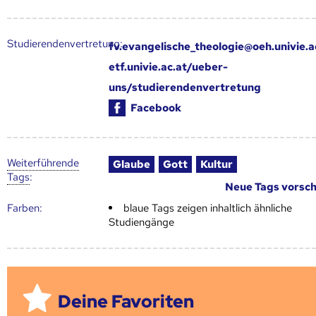
Studierendenvertretung:
fv.evangelische_theologie@oeh.univie.a
etf.univie.ac.at/ueber-
uns/studierendenvertretung
Facebook
Weiter­führende
Glaube
Gott
Kultur
Tags
:
Neue Tags vorsc
Farben:
blaue Tags zeigen inhaltlich ähnliche
Studiengänge
Deine Favoriten