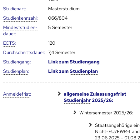
Studienart
:
Masterstudium
Studien­kenn­zahl
:
066/804
Mindest­studien­
5 Semester
dauer
:
ECTS
:
120
Durch­schnitts­dauer:
7,4 Semester
Studien­gang
:
Link zum
Studien­gang
Studien­plan
:
Link zum
Studien­plan
Anmelde­frist
:
allgemeine Zulassungsfrist
Studienjahr
2025/26:
Wintersemester 2025/26:
Staatsangehörige ein
Nicht-EU/EWR-Land
23.06.2025 - 01.08.