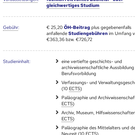
gleichwertiges Studium
Gebühr
:
€ 25,20
ÖH-Beitrag
plus gegebenenfalls
anfallende
Studiengebühren
im Umfang 
€363,36 bzw. €726,72
Studien­inhalt:
eine vertiefte geschichts- und
archivwissenschaftliche Aussbildung
Berufsvorbildung
Verfassungs- und Verwaltungsgesch
(10
ECTS
)
Paläographie und Archivwissenschaf
ECTS
)
Archiv, Museum, Hilfswissenschaften
ECTS
)
Paläographie des Mittelalters und d
Neuzeit (10
ECTS
)