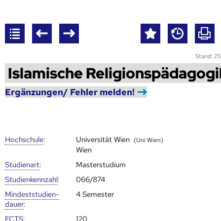
Stand: 25
Islamische Religionspädagogi
Ergänzungen/ Fehler melden!
Hoch­schule
:
Universität Wien
(Uni Wien)
Wien
Studienart
:
Masterstudium
Studien­kenn­zahl
:
066/874
Mindest­studien­
4 Semester
dauer
:
ECTS
:
120