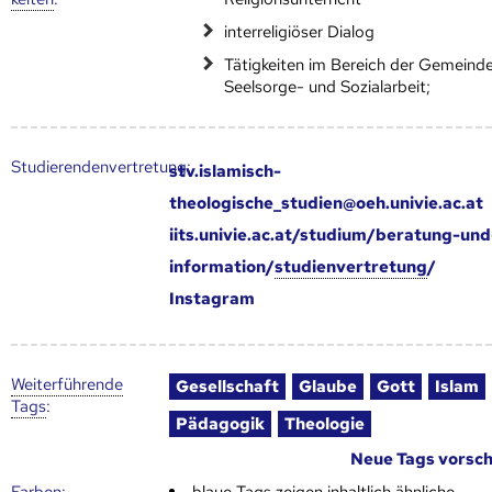
interreligiöser Dialog
Tätigkeiten im Bereich der Gemeinde
Seelsorge- und Sozialarbeit;
Studierendenvertretung:
stv.islamisch-
theologische_studien@oeh.univie.ac.at
iits.univie.ac.at/studium/beratung-und
information/
studienvertretung
/
Instagram
Weiter­führende
Gesellschaft
Glaube
Gott
Islam
Tags
:
Pädagogik
Theologie
Neue Tags vorsc
Farben:
blaue Tags zeigen inhaltlich ähnliche