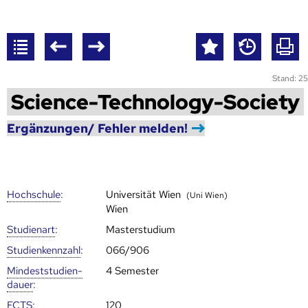
Stand: 25
Science-Technology-Society
Ergänzungen/ Fehler melden!
Hoch­schule
:
Universität Wien
(Uni Wien)
Wien
Studienart
:
Masterstudium
Studien­kenn­zahl
:
066/906
Mindest­studien­
4 Semester
dauer
:
ECTS
:
120