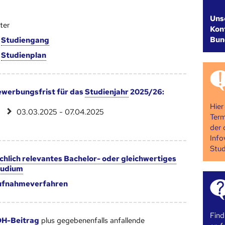
Uns
ter
Kont
Bun
m
Studien­gang
m
Studien­plan
werbungsfrist für das
Studienjahr
2025/26:
Hier
03.03.2025 - 07.04.2025
Term
der 
Info
Stud
chlich relevantes Bachelor- oder gleichwertiges
tudium
ufnahmeverfahren
Find
H-Beitrag
plus gegebenenfalls anfallende