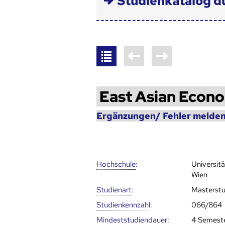
Studienkatalog d
East Asian Econ
Ergänzungen/ Fehler melden
Hoch­schule
:
Universit
Wien
Studienart
:
Masterst
Studien­kenn­zahl
:
066/864
Mindest­studien­dauer
:
4 Semest