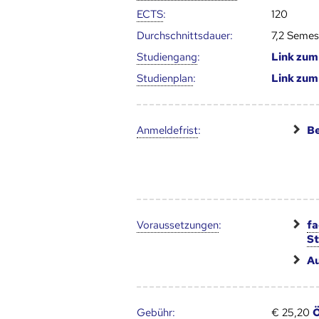
ECTS
:
120
Durch­schnitts­dauer:
7,2 Semes
Studien­gang
:
Link zu
Studien­plan
:
Link zu
Anmelde­frist
:
Be
Voraus­setzungen
:
fa
S
A
Gebühr
:
€ 25,20
Ö