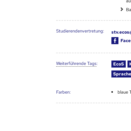
au
Ba
Studierendenvertretung:
stv.ecos@
Face
Weiter­führende Tags
:
EcoS
Sprach
Farben:
blaue 