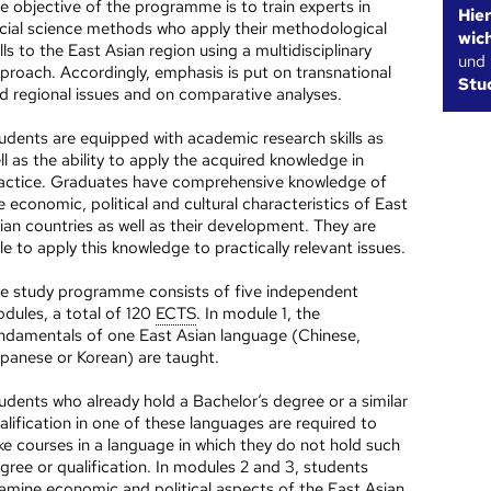
e objective of the programme is to train experts in
Hie
cial science methods who apply their methodological
wic
ills to the East Asian region using a multidisciplinary
und
proach. Accordingly, emphasis is put on transnational
Stu
d regional issues and on comparative analyses.
udents are equipped with academic research skills as
ll as the ability to apply the acquired knowledge in
actice. Graduates have comprehensive knowledge of
e economic, political and cultural characteristics of East
ian countries as well as their development. They are
le to apply this knowledge to practically relevant issues.
e study programme consists of five independent
dules, a total of 120
ECTS
. In module 1, the
ndamentals of one East Asian language (Chinese,
panese or Korean) are taught.
udents who already hold a Bachelor‘s degree or a similar
alification in one of these languages are required to
ke courses in a language in which they do not hold such
gree or qualification. In modules 2 and 3, students
amine economic and political aspects of the East Asian