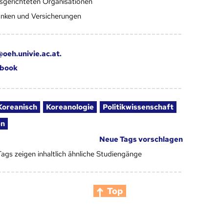
sgerichteten Organisationen
nken und Versicherungen
oeh.univie.ac.at.
book
Koreanisch
Koreanologie
Politikwissenschaft
en
Neue Tags vorschlagen
Tags zeigen inhaltlich ähnliche Studiengänge
Top