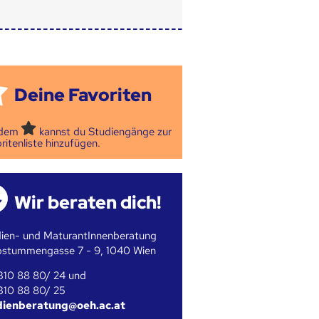
Deine Favoriten
 dem
kannst du Studiengänge zur
ritenliste hinzufügen.
Wir beraten dich!
ien- und MaturantInnenberatung
bstummengasse 7 - 9, 1040 Wien
310 88 80/ 24 und
310 88 80/ 25
dienberatung@oeh.ac.at