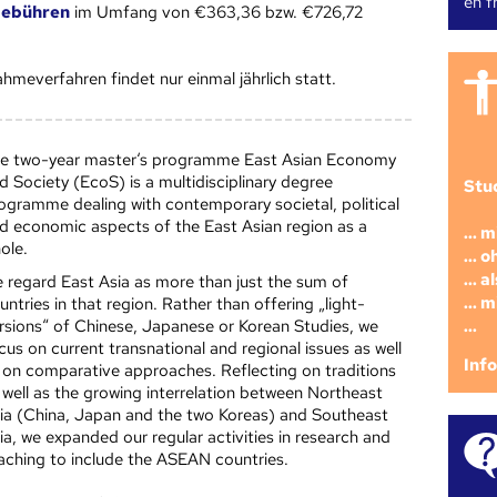
en fr
gebühren
im Umfang von €363,36 bzw. €726,72
hmeverfahren findet nur einmal jährlich statt.
e two-year master‘s programme East Asian Economy
d Society (EcoS) is a multidisciplinary degree
Stu
ogramme dealing with contemporary societal, political
d economic aspects of the East Asian region as a
... 
ole.
... 
... 
 regard East Asia as more than just the sum of
... 
untries in that region. Rather than offering „light-
...
rsions“ of Chinese, Japanese or Korean Studies, we
cus on current transnational and regional issues as well
Inf
 on comparative approaches. Reflecting on traditions
 well as the growing interrelation between Northeast
ia (China, Japan and the two Koreas) and Southeast
ia, we expanded our regular activities in research and
aching to include the ASEAN countries.