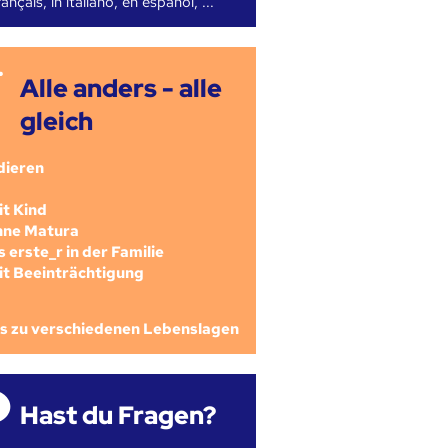
ançais, in italiano, en español, ...
Alle anders - alle
gleich
dieren
mit Kind
ohne Matura
als erste_r in der Familie
mit Beeinträchtigung
os zu verschiedenen Lebenslagen
Hast du Fragen?