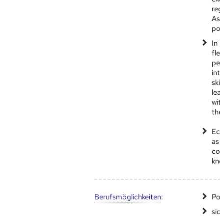
re
As
po
In
fl
pe
in
sk
le
wi
th
Ec
as
co
kn
Berufs­möglich­keiten
:
Po
si