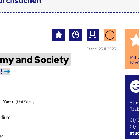
urchsuchen
Stand: 25.11.2025
omy and Society
Mit
Favo
!
ät Wien
(Uni Wien)
Stud
Tau
udium
01/ 
01/ 
stu
er