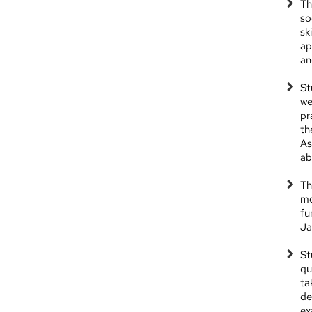
Th
so
sk
ap
an
St
we
pr
th
As
ab
Th
mo
fu
Ja
St
qu
ta
de
ex