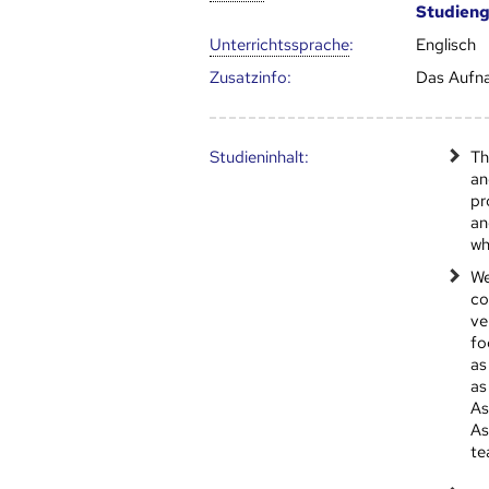
Studien
Unter­richts­sprache
:
Englisch
Zusatz­info:
Das Aufna
Studien­inhalt:
Th
an
pr
an
wh
We
co
ve
fo
as
as
As
As
te