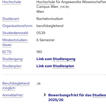
Hoch­schule
:
Hoch­schule
für Angewandte Wissenschafte
Campus Wien
(HCW)
Wien
Studienart
:
Bachelorstudium
Organisationsform:
berufsbegleitend
Studien­kenn­zahl
:
0539
Mindest­studien­
6 Semester
dauer
:
ECTS
:
180
Studien­gang
:
Link zum
Studien­gang
Studien­plan
:
Link zum
Studien­plan
Berufs­begleitend
Ja
möglich
:
Anmelde­frist
:
Bewerbungsfrist für das
Studien
2025/26
: