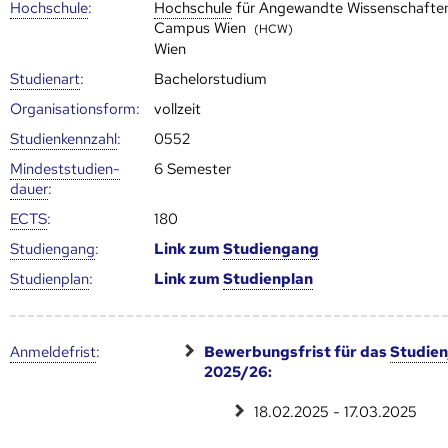
Hoch­schule
:
Hoch­schule
für Angewandte Wissenschafte
Campus Wien
(HCW)
Wien
Studienart
:
Bachelorstudium
Organisationsform:
vollzeit
Studien­kenn­zahl
:
0552
Mindest­studien­
6 Semester
dauer
:
ECTS
:
180
Studien­gang
:
Link zum
Studien­gang
Studien­plan
:
Link zum
Studien­plan
Anmelde­frist
:
Bewerbungsfrist für das
Studien
2025/26:
18.02.2025 - 17.03.2025