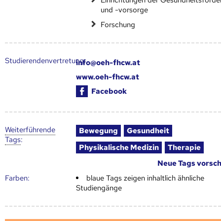
und -vorsorge
Forschung
Studierendenvertretung:
info@oeh-fhcw.at
www.oeh-fhcw.at
Facebook
Weiter­führende
Bewegung
Gesundheit
Tags
:
Physikalische Medizin
Therapie
Neue Tags vorsc
Farben:
blaue Tags zeigen inhaltlich ähnliche
Studiengänge