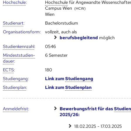
Hoch­schule
:
Hoch­schule
für Angewandte Wissenschafte
Campus Wien
(HCW)
Wien
Studienart
:
Bachelorstudium
Organisationsform:
vollzeit, auch als
berufsbegleitend
möglich
Studien­kenn­zahl
:
0546
Mindest­studien­
6 Semester
dauer
:
ECTS
:
180
Studien­gang
:
Link zum
Studien­gang
Studien­plan
:
Link zum
Studien­plan
Anmelde­frist
:
Bewerbungsfrist für das
Studien
2025/26:
18.02.2025 - 17.03.2025