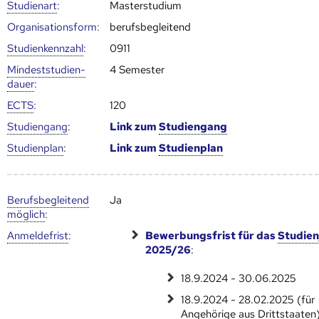
Studienart
:
Masterstudium
Organisationsform:
berufsbegleitend
Studien­kenn­zahl
:
0911
Mindest­studien­
4 Semester
dauer
:
ECTS
:
120
Studien­gang
:
Link zum
Studien­gang
Studien­plan
:
Link zum
Studien­plan
Berufs­begleitend
Ja
möglich
:
Anmelde­frist
:
Bewerbungsfrist für das
Studien
2025/26
:
18.9.2024 - 30.06.2025
18.9.2024 - 28.02.2025 (für
Angehörige aus Drittstaaten