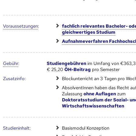
Voraus­setzungen
:
fachlich relevantes Bachelor- od
gleichwertiges Studium
Aufnahmeverfahren Fachhochsc
Gebühr
:
Studiengebühren
im Umfang von €363,36
€ 25,20
ÖH-Beitrag
pro Semester
Zusatz­info:
Blockunterricht an 3 Tagen pro Woc
AbsolventInnen haben das Recht au
Zulassung
ohne Auflagen
zum
Doktoratsstudium der Sozial- un
Wirtschaftswissenschaften
Studien­inhalt:
Basismodul Konzeption