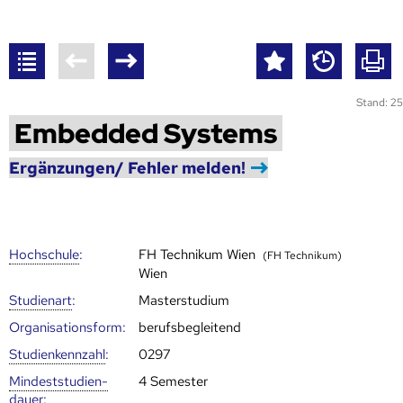
Stand: 25
Embedded Systems
Ergänzungen/ Fehler melden!
Hoch­schule
:
FH Technikum Wien
(FH Technikum)
Wien
Studienart
:
Masterstudium
Organisationsform:
berufsbegleitend
Studien­kenn­zahl
:
0297
Mindest­studien­
4 Semester
dauer
: