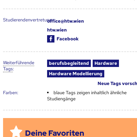
Studierendenvertretung:
office@htw.wien
htw.wien
Facebook
Weiter­führende
berufsbegleitend
Hardware
Tags
:
Hardware Modellierung
Neue Tags vorsc
Farben:
blaue Tags zeigen inhaltlich ähnliche
Studiengänge
Deine Favoriten