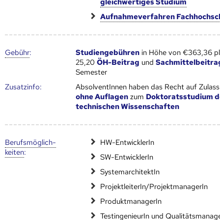
gleichwertiges Studium
Aufnahmeverfahren Fachhochsc
Gebühr
:
Studiengebühren
in Höhe von €363,36 p
25,20
ÖH-Beitrag
und
Sachmittelbeitra
Semester
Zusatz­info:
AbsolventInnen haben das Recht auf Zulas
ohne Auflagen
zum
Doktoratsstudium d
technischen Wissenschaften
Berufs­möglich­
HW-EntwicklerIn
keiten
:
SW-EntwicklerIn
SystemarchitektIn
ProjektleiterIn/ProjektmanagerIn
ProduktmanagerIn
TestingenieurIn und Qualitätsmanag