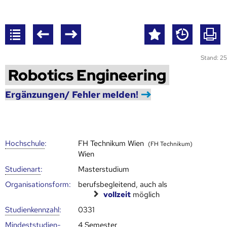
Stand: 25
Robotics Engineering
Ergänzungen/ Fehler melden!
Hoch­schule
:
FH Technikum Wien
(FH Technikum)
Wien
Studienart
:
Masterstudium
Organisationsform:
berufsbegleitend, auch als
vollzeit
möglich
Studien­kenn­zahl
:
0331
Mindest­studien­
4 Semester