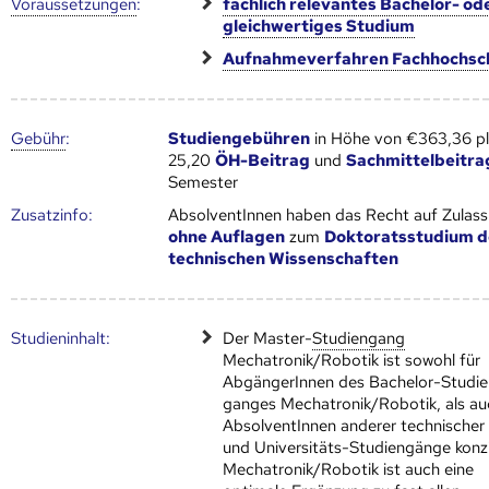
Voraus­setzungen
:
fachlich relevantes Bachelor- od
gleichwertiges Studium
Aufnahmeverfahren Fachhochsc
Gebühr
:
Studiengebühren
in Höhe von €363,36 p
25,20
ÖH-Beitrag
und
Sachmittelbeitra
Semester
Zusatz­info:
AbsolventInnen haben das Recht auf Zulas
ohne Auflagen
zum
Doktoratsstudium d
technischen Wissenschaften
Studien­inhalt:
Der Master-
Studien­gang
Mechatronik/Robotik ist sowohl für
AbgängerInnen des Bachelor-Studie
ganges Mechatronik/Robotik, als au
AbsolventInnen anderer technischer
und Universitäts-Studiengänge konzi
Mechatronik/Robotik ist auch eine