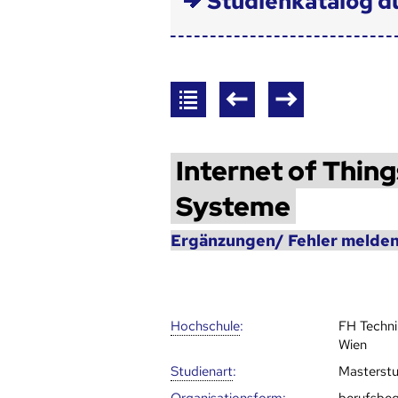
Studienkatalog d
Internet of Thing
Systeme
Ergänzungen/ Fehler melden
Hoch­schule
:
FH Techn
Wien
Studienart
:
Masterst