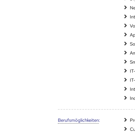
Ne
In
Vo
Ap
So
Am
Sm
IT
IT
In
In
Berufs­möglich­keiten
:
Pr
Cu