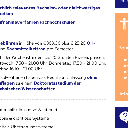
en fr
chlich relevantes Bachelor- oder gleichwertiges
tudium
fnahmeverfahren Fachhochschulen
gebühren
in Höhe von €363,36 plus € 25,20
ÖH-
Stu
und
Sachmittelbeitrag
pro Semester
hl der Wochenstunden: ca. 20 Stunden Präsenzphasen:
... 
ttwoch 17.50 - 21.00 Uhr, Donnerstag 17.50 - 21.00 Uhr,
... 
eitag 16.10 - 21.00 Uhr.
... 
solventInnen haben das Recht auf Zulassung
ohne
... 
flagen
zu einem
Doktoratsstudium der
...
chnischen Wissenschaften
Inf
mmunikationsnetze & Internet
bile & drahtlose Systeme
gitale Übertragungssysteme