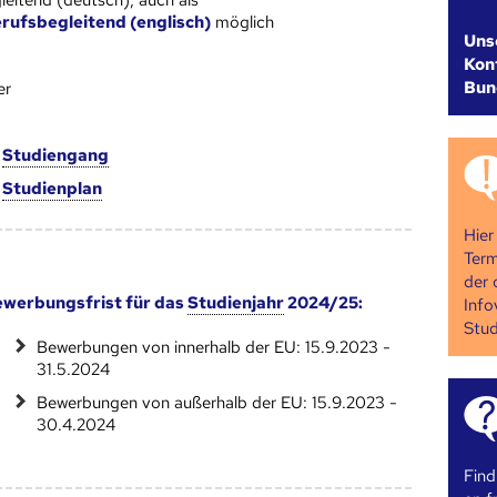
leitend (deutsch), auch als
rufsbegleitend (englisch)
möglich
Uns
Kont
Bun
er
m
Studien­gang
m
Studien­plan
Hier
Term
der 
werbungsfrist für das
Studienjahr
2024/25:
Info
Stud
Bewerbungen von innerhalb der EU: 15.9.2023 -
31.5.2024
Bewerbungen von außerhalb der EU: 15.9.2023 -
30.4.2024
Find