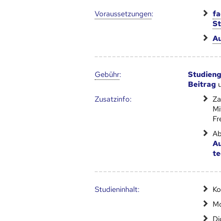
Voraus­setzungen
:
fa
S
Au
Gebühr
:
Studien
Beitrag
Zusatz­info:
Za
Mi
Fr
Ab
Au
te
Studien­inhalt:
Ko
Mo
Di