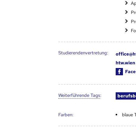
Ap
Pr
Pr
Fo
Studierendenvertretung:
office@h
htw.wien
Face
Weiter­führende Tags
:
berufsb
Farben:
blaue 