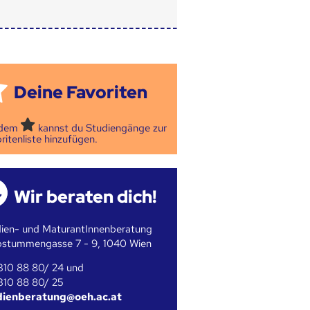
Deine Favoriten
 dem
kannst du Studiengänge zur
ritenliste hinzufügen.
Wir beraten dich!
ien- und MaturantInnenberatung
bstummengasse 7 - 9, 1040 Wien
310 88 80/ 24 und
310 88 80/ 25
dienberatung@oeh.ac.at