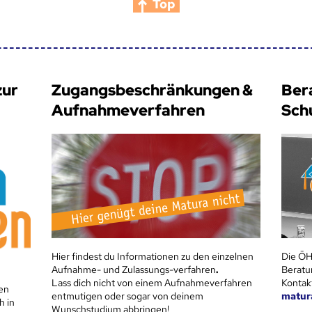
Top
zur
Zugangsbeschränkungen &
Ber
Aufnahmeverfahren
Sch
Hier findest du Informationen zu den einzelnen
Die ÖH
Aufnahme- und Zulassungs-verfahren
.
Beratu
Lass dich nicht von einem Aufnahmeverfahren
Kontak
en
entmutigen oder sogar von deinem
matur
h in
Wunschstudium abbringen!