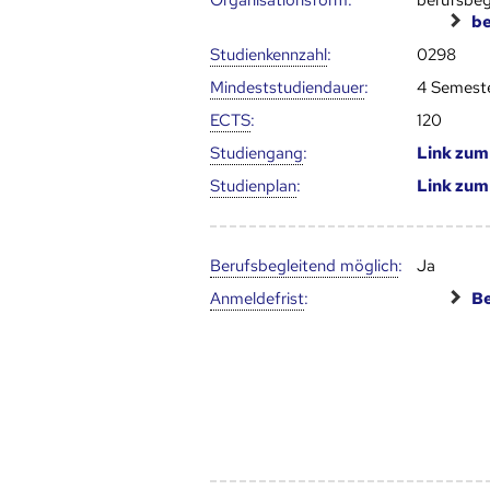
Organisationsform:
berufsbeg
be
Studien­kenn­zahl
:
0298
Mindest­studien­dauer
:
4 Semest
ECTS
:
120
Studien­gang
:
Link zu
Studien­plan
:
Link zu
Berufs­begleitend möglich
:
Ja
Anmelde­frist
:
Be