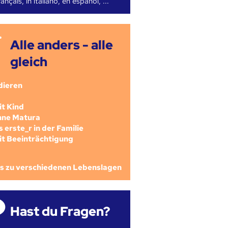
ançais, in italiano, en español, ...
Alle anders - alle
gleich
dieren
mit Kind
ohne Matura
als erste_r in der Familie
mit Beeinträchtigung
os zu verschiedenen Lebenslagen
Hast du Fragen?