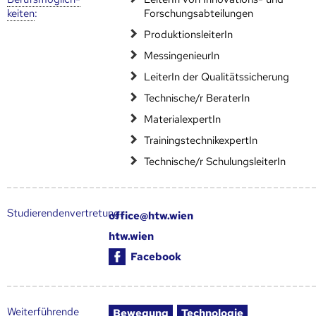
keiten
:
Forschungsabteilungen
ProduktionsleiterIn
MessingenieurIn
LeiterIn der Qualitätssicherung
Technische/r BeraterIn
MaterialexpertIn
TrainingstechnikexpertIn
Technische/r SchulungsleiterIn
Studierendenvertretung:
office@htw.wien
htw.wien
Facebook
Weiter­führende
Bewegung
Technologie