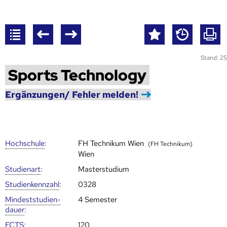
Stand: 25
Sports Technology
Ergänzungen/ Fehler melden!
Hoch­schule
:
FH Technikum Wien
(FH Technikum)
Wien
Studienart
:
Masterstudium
Studien­kenn­zahl
:
0328
Mindest­studien­
4 Semester
dauer
:
ECTS
:
120