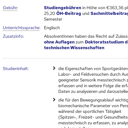
Gebühr
:
Studiengebühren
in Höhe von €363,36 p
25,20
ÖH-Beitrag
und
Sachmittelbeitra
Semester
Unter­richts­sprache
:
Englisch
Zusatz­info:
AbsolventInnen haben das Recht auf Zulas
ohne Auflagen
zum
Doktoratsstudium d
technischen Wissenschaften
Studien­inhalt:
die Eigenschaften von Sportgeräten
Labor- und Feldversuchen durch Au
geeigneter Sensorik messtechnisch 
erfassen und in weitere Folge die er
Daten zu analysieren und darzustelle
die für den Bewegungsablauf wichti
biomechanische Parameter von Per
während der sportlichen Tätigkeit
(Spitzen-, Freizeit- und Gesundheit
messtechnisch zu erfassen, zu analy