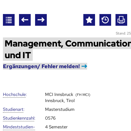
Stand: 25
Management, Communicatio
und IT
Ergänzungen/ Fehler melden!
Hoch­schule
:
MCI Innsbruck
(FH MCI)
Innsbruck, Tirol
Studienart
:
Masterstudium
Studien­kenn­zahl
:
0576
Mindest­studien­
4 Semester