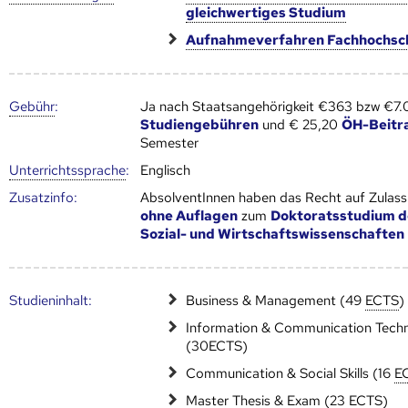
gleichwertiges Studium
Aufnahmeverfahren Fachhochsc
Gebühr
:
Ja nach Staatsangehörigkeit €363 bzw €7
Studiengebühren
und € 25,20
ÖH-Beitr
Semester
Unter­richts­sprache
:
Englisch
Zusatz­info:
AbsolventInnen haben das Recht auf Zulas
ohne Auflagen
zum
Doktoratsstudium d
Sozial- und Wirtschaftswissenschaften
Studien­inhalt:
Business & Management (49
ECTS
)
Information & Communication Tech
(30ECTS)
Communication & Social Skills (16
E
Master Thesis & Exam (23
ECTS
)