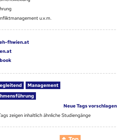
hrung
nfliktmanagement u.v.m.
eh-fhwien.at
en.at
book
egleitend
Management
ehmensführung
Neue Tags vorschlagen
Tags zeigen inhaltlich ähnliche Studiengänge
Top