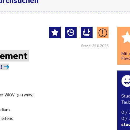
urchsuchen
Stand: 25.11.2025
gement
Mit
Favo
!
der WKW
(FH WKW)
Stud
Tau
udium
01/ 
01/ 
leitend
stu