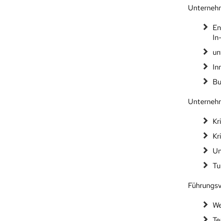
Unterneh
En
In
un
In
Bu
Unterneh
Kr
Kr
Un
Tu
Führungsv
We
Te