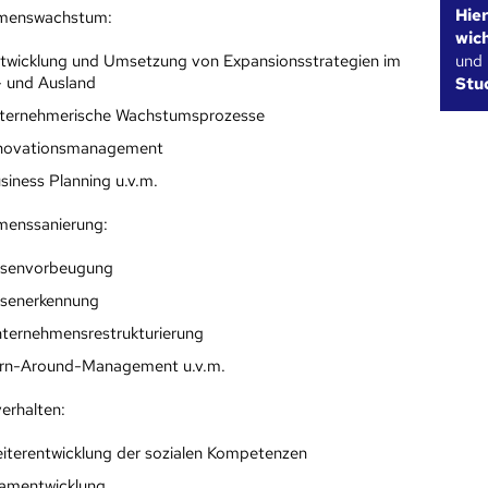
Hie
menswachstum:
wic
und
twicklung und Umsetzung von Expansionsstrategien im
- und Ausland
Stu
ternehmerische Wachstumsprozesse
novationsmanagement
siness Planning u.v.m.
menssanierung:
isenvorbeugung
isenerkennung
ternehmensrestrukturierung
rn-Around-Management u.v.m.
erhalten:
iterentwicklung der sozialen Kompetenzen
amentwicklung