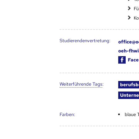
Fü
Ko
Studierendenvertretung:
office@o
oeh-fhwi
Face
Weiter­führende Tags
:
berufsb
Untern
Farben:
blaue 