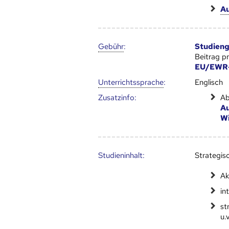
Au
Gebühr
:
Studien
Beitrag p
EU/EWR-
Unter­richts­sprache
:
Englisch
Zusatz­info:
Ab
Au
Wi
Studien­inhalt:
Strategi
Ak
in
st
u.