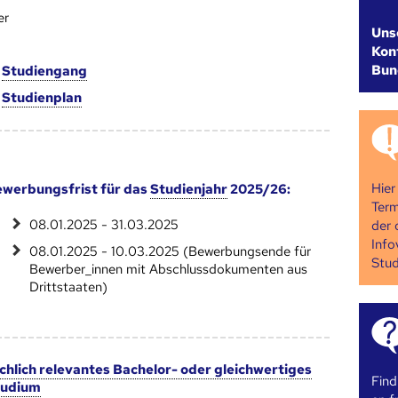
er
Uns
Kont
Bun
m
Studien­gang
m
Studien­plan
Hier
werbungsfrist für das
Studienjahr
2025/26:
Term
08.01.2025 - 31.03.2025
der 
Info
08.01.2025 - 10.03.2025 (Bewerbungs­ende für
Stud
Bewerber­_innen mit Abschluss­dokumenten aus
Dritt­staaten)
chlich relevantes Bachelor- oder gleichwertiges
Find
tudium