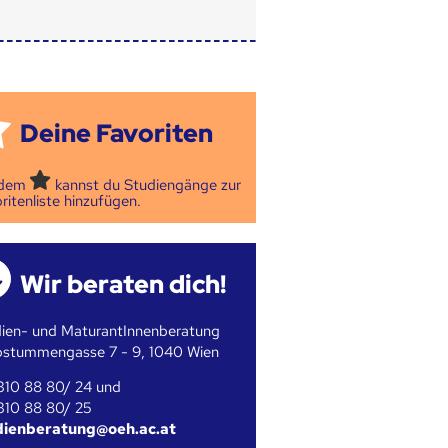
Deine Favoriten
 dem
kannst du Studiengänge zur
ritenliste hinzufügen.
Wir beraten dich!
ien- und MaturantInnenberatung
bstummengasse 7 - 9, 1040 Wien
310 88 80/ 24 und
310 88 80/ 25
dienberatung@oeh.ac.at