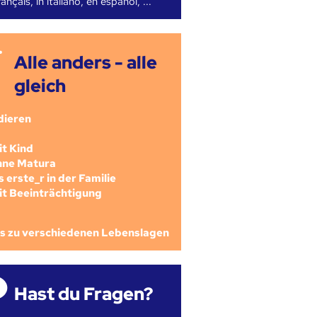
ançais, in italiano, en español, ...
Alle anders - alle
gleich
dieren
mit Kind
ohne Matura
als erste_r in der Familie
mit Beeinträchtigung
os zu verschiedenen Lebenslagen
Hast du Fragen?