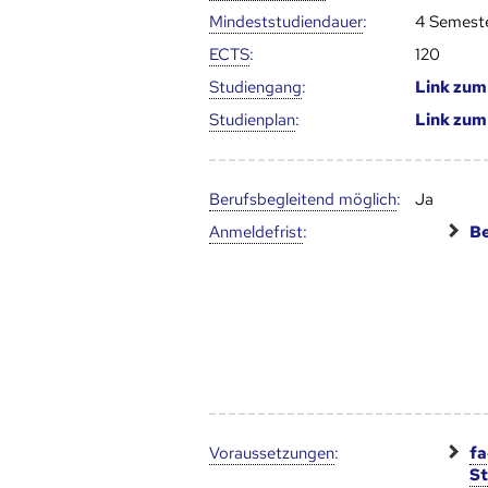
Mindest­studien­dauer
:
4 Semest
ECTS
:
120
Studien­gang
:
Link zu
Studien­plan
:
Link zu
Berufs­begleitend möglich
:
Ja
Anmelde­frist
:
Be
Voraus­setzungen
:
fa
S