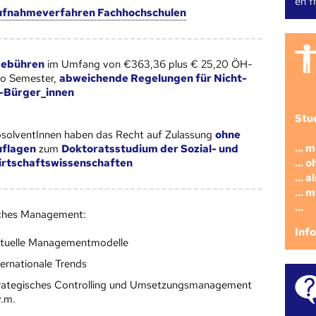
en fr
fnahmeverfahren Fachhochschulen
gebühren
im Umfang von €363,36 plus € 25,20 ÖH-
ro Semester,
abweichende Regelungen für Nicht-
Bürger_innen
Stu
solventInnen haben das Recht auf Zulassung
ohne
... 
flagen
zum
Doktoratsstudium der Sozial- und
... 
rtschaftswissenschaften
... 
... 
...
sches Management:
Inf
tuelle Managementmodelle
ternationale Trends
rategisches Controlling und Umsetzungsmanagement
v.m.