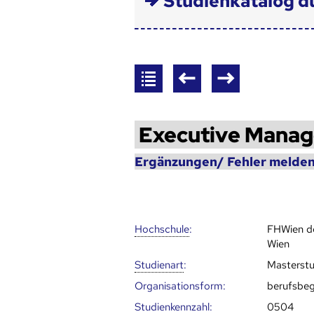
Studienkatalog d
Executive Mana
Ergänzungen/ Fehler melden
Hoch­schule
:
FHWien 
Wien
Studienart
:
Masterst
Organisationsform:
berufsbeg
Studien­kenn­zahl
:
0504