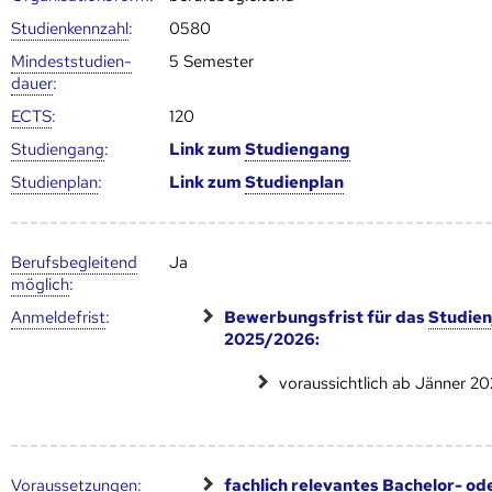
Studien­kenn­zahl
:
0580
Mindest­studien­
5 Semester
dauer
:
ECTS
:
120
Studien­gang
:
Link zum
Studien­gang
Studien­plan
:
Link zum
Studien­plan
Berufs­begleitend
Ja
möglich
:
Anmelde­frist
:
Bewerbungsfrist für das
Studien
2025/2026:
voraussichtlich ab Jänner 2
Voraus­setzungen
:
fachlich relevantes Bachelor- od