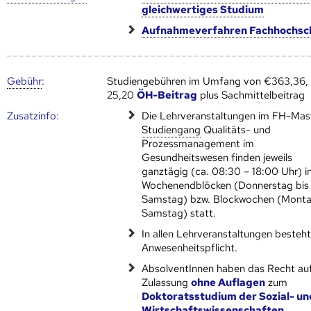
gleichwertiges Studium
Aufnahmeverfahren Fachhochsc
Gebühr
:
Studiengebühren im Umfang von €363,36,
25,20
ÖH-Beitrag
plus Sachmittelbeitrag
Zusatz­info:
Die Lehrveranstaltungen im FH-Mas
Studien­gang
Qualitäts- und
Prozessmanagement im
Gesundheitswesen finden jeweils
ganztägig (ca. 08:30 – 18:00 Uhr) i
Wochenendblöcken (Donnerstag bis
Samstag) bzw. Blockwochen (Monta
Samstag) statt.
In allen Lehrveranstaltungen besteh
Anwesenheitspflicht.
AbsolventInnen haben das Recht au
Zulassung
ohne Auflagen
zum
Doktoratsstudium der Sozial- un
Wirtschaftswissenschaften