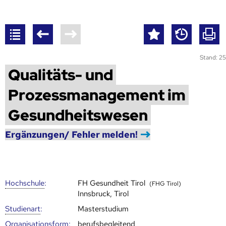
Stand: 25
Qualitäts- und
Prozessmanagement im
Gesundheitswesen
Ergänzungen/ Fehler melden!
Hoch­schule
:
FH Gesundheit Tirol
(FHG Tirol)
Innsbruck, Tirol
Studienart
:
Masterstudium
Organisationsform:
berufsbegleitend