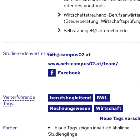
oder des Vorstands
Wirtschaftstreuhand-Berufsanwärter
(Steuerberatung, Wirtschaftsprüfun
SelbständigeR/UnternehmerIn
Studierendenvertretung:
oeh@campus02.at
www.oeh-campus02.at/team/
Facebook
Weiter­führende
berufsbegleitend
BWL
Tags
:
Rechnungswesen
Wirtschaft
Neue Tags vorsc
Farben:
blaue Tags zeigen inhaltlich ähnliche
Studiengänge