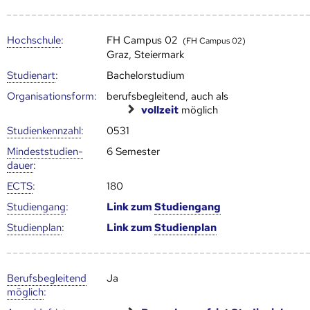
Hoch­schule
:
FH Campus 02
(FH Campus 02)
Graz, Steiermark
Studienart
:
Bachelorstudium
Organisationsform:
berufsbegleitend, auch als
vollzeit
möglich
Studien­kenn­zahl
:
0531
Mindest­studien­
6 Semester
dauer
:
ECTS
:
180
Studien­gang
:
Link zum
Studien­gang
Studien­plan
:
Link zum
Studien­plan
Berufs­begleitend
Ja
möglich
: