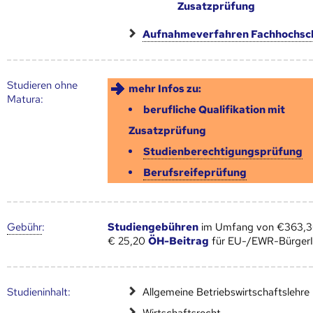
Zusatzprüfung
Aufnahmeverfahren Fachhochsc
Studieren ohne
mehr Infos zu:
Matura:
berufliche Qualifikation mit
Zusatzprüfung
Studienberechtigungsprüfung
Berufsreifeprüfung
Gebühr
:
Studiengebühren
im Umfang von €363,36
€ 25,20
ÖH-Beitrag
für EU-/EWR-Bürger
Studien­inhalt:
Allgemeine Betriebswirtschaftslehre
Wirtschaftsrecht