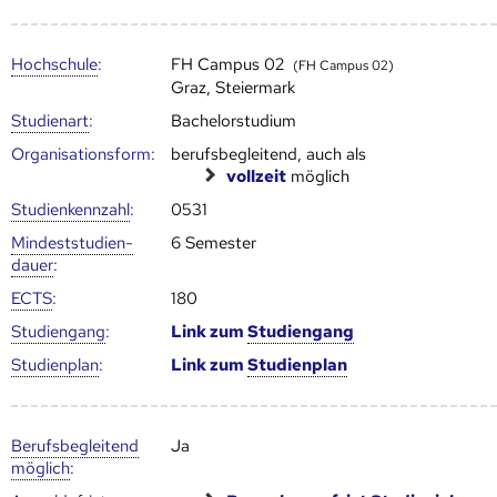
Hoch­schule
:
FH Campus 02
(FH Campus 02)
Graz, Steiermark
Studienart
:
Bachelorstudium
Organisationsform:
berufsbegleitend, auch als
vollzeit
möglich
Studien­kenn­zahl
:
0531
Mindest­studien­
6 Semester
dauer
:
ECTS
:
180
Studien­gang
:
Link zum
Studien­gang
Studien­plan
:
Link zum
Studien­plan
Berufs­begleitend
Ja
möglich
: