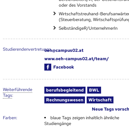
oder des Vorstands
Wirtschaftstreuhand-Berufsanwärter
(Steuerberatung, Wirtschaftsprüfun
SelbständigeR/UnternehmerIn
Studierendenvertretung:
oeh@campus02.at
www.oeh-campus02.at/team/
Facebook
Weiter­führende
berufsbegleitend
BWL
Tags
:
Rechnungswesen
Wirtschaft
Neue Tags vorsc
Farben:
blaue Tags zeigen inhaltlich ähnliche
Studiengänge