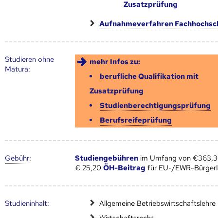
Zusatzprüfung
Aufnahmeverfahren Fachhochsc
Studieren ohne
mehr Infos zu:
Matura:
berufliche Qualifikation mit
Zusatzprüfung
Studienberechtigungsprüfung
Berufsreifeprüfung
Gebühr
:
Studiengebühren
im Umfang von €363,36
€ 25,20
ÖH-Beitrag
für EU-/EWR-Bürger
Studien­inhalt:
Allgemeine Betriebswirtschaftslehre
Wirtschaftsrecht