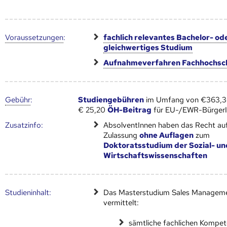
Voraus­setzungen
:
fachlich relevantes Bachelor- od
gleichwertiges Studium
Aufnahmeverfahren Fachhochsc
Gebühr
:
Studiengebühren
im Umfang von €363,36
€ 25,20
ÖH-Beitrag
für EU-/EWR-Bürger
Zusatz­info:
AbsolventInnen haben das Recht au
Zulassung
ohne Auflagen
zum
Doktoratsstudium der Sozial- un
Wirtschaftswissenschaften
Studien­inhalt:
Das Masterstudium Sales Managem
vermittelt:
sämtliche fachlichen Kompe