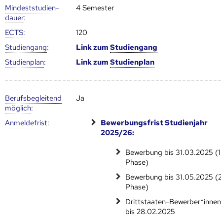
Mindest­studien­
4 Semester
dauer
:
ECTS
:
120
Studien­gang
:
Link zum
Studien­gang
Studien­plan
:
Link zum
Studien­plan
Berufs­begleitend
Ja
möglich
:
Anmelde­frist
:
Bewerbungsfrist
Studienjahr
2025/26:
Bewerbung bis 31.03.2025 (1
Phase)
Bewerbung bis 31.05.2025 (2
Phase)
Drittstaaten-Bewerber*innen:
bis 28.02.2025