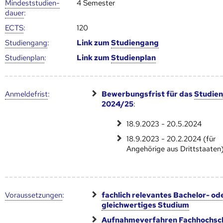
Mindest­studien­
4 Semester
dauer
:
ECTS
:
120
Studien­gang
:
Link zum
Studien­gang
Studien­plan
:
Link zum
Studien­plan
Anmelde­frist
:
Bewerbungsfrist für das
Studien
2024/25
:
18.9.2023 - 20.5.2024
18.9.2023 - 20.2.2024 (für
Angehörige aus Drittstaaten
Voraus­setzungen
:
fachlich relevantes Bachelor- od
gleichwertiges Studium
Aufnahmeverfahren Fachhochsc