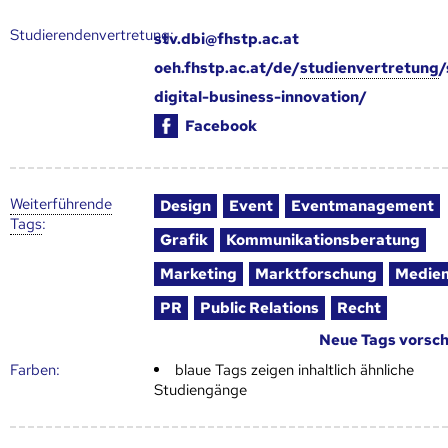
Studierendenvertretung:
stv.dbi@fhstp.ac.at
oeh.fhstp.ac.at/de/
studienvertretung
/
digital-business-innovation/
Facebook
Weiter­führende
Design
Event
Eventmanagement
Tags
:
Grafik
Kommunikationsberatung
Marketing
Marktforschung
Medie
PR
Public Relations
Recht
Neue Tags vorsc
Farben:
blaue Tags zeigen inhaltlich ähnliche
Studiengänge