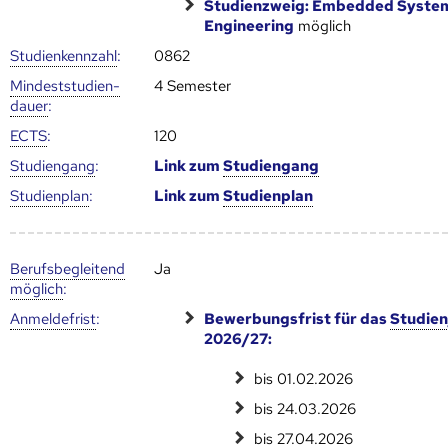
Studienzweig: Embedded Syste
Engineering
möglich
Studien­kenn­zahl
:
0862
Mindest­studien­
4 Semester
dauer
:
ECTS
:
120
Studien­gang
:
Link zum
Studien­gang
Studien­plan
:
Link zum
Studien­plan
Berufs­begleitend
Ja
möglich
:
Anmelde­frist
:
Bewerbungsfrist für das
Studien
2026/27:
bis 01.02.2026
bis 24.03.2026
bis 27.04.2026