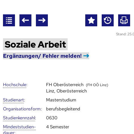
Stand: 25
Soziale Arbeit
Ergänzungen/ Fehler melden!
Hoch­schule
:
FH Oberösterreich
(FH OÖ Linz)
Linz, Oberösterreich
Studienart
:
Masterstudium
Organisationsform:
berufsbegleitend
Studien­kenn­zahl
:
0630
Mindest­studien­
4 Semester
dauer
: