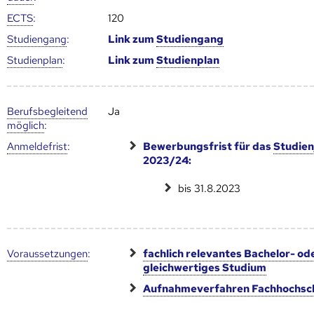
ECTS
:
120
Studien­gang
:
Link zum
Studien­gang
Studien­plan
:
Link zum
Studien­plan
Berufs­begleitend
Ja
möglich
:
Anmelde­frist
:
Bewerbungsfrist für das
Studien
2023/24:
bis 31.8.2023
Voraus­setzungen
:
fachlich relevantes Bachelor- od
gleichwertiges Studium
Aufnahmeverfahren Fachhochsc