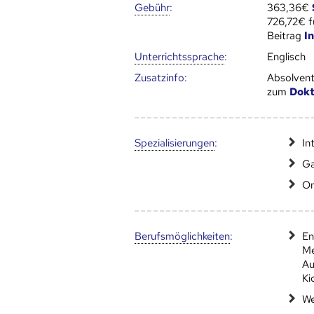
Gebühr
:
363,36€
726,72€ f
Beitrag
I
Unter­richts­sprache
:
Englisch
Zusatz­info:
Absolvent
zum
Dokt
Speziali­sierungen
:
In
G
On
Berufs­möglich­keiten
:
En
Me
Au
Ki
We