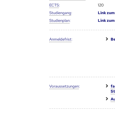
ECTS
:
120
Studien­gang
:
Link zu
Studien­plan
:
Link zu
Anmelde­frist
:
Be
Voraus­setzungen
:
fa
S
Au