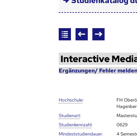
Studienkatalog d
Interactive Medi
Ergänzungen/ Fehler melden
Hoch­schule
:
FH Oberö
Hagenberg
Studienart
:
Masterst
Studien­kenn­zahl
:
0629
Mindest­studien­dauer
:
4 Semest