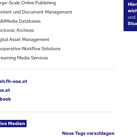
rge-Scale Online Publishing
Hie
wic
ntent und Document Management
und
ltiMedia Databases
Stu
ectronic Archives
gital Asset Management
operative Workflow Solutions
reaming Media Services
eh.fh-ooe.at
oe.at
book
tive Medien
Neue Tags vorschlagen