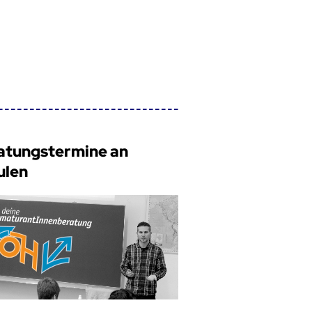
atungstermine an
ulen