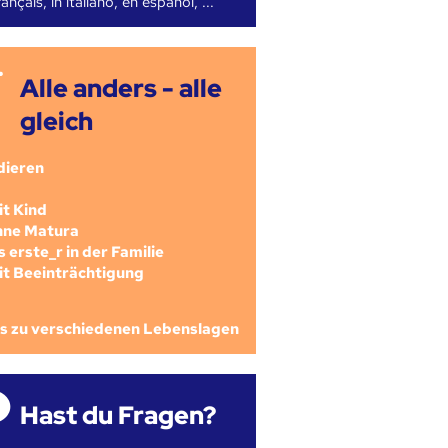
ançais, in italiano, en español, ...
Alle anders - alle
gleich
dieren
mit Kind
ohne Matura
als erste_r in der Familie
mit Beeinträchtigung
os zu verschiedenen Lebenslagen
Hast du Fragen?