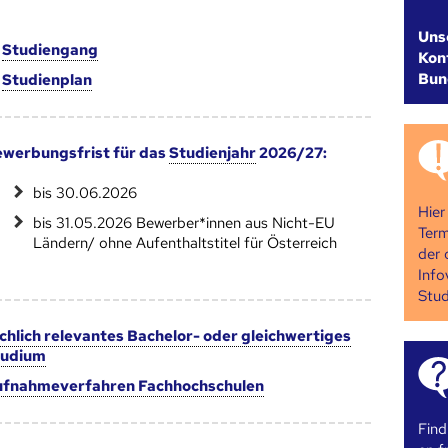
Uns
m
Studien­gang
Kont
Bun
m
Studien­plan
werbungsfrist für das
Studienjahr
2026/27:
bis 30.06.2026
Hier
bis 31.05.2026 Bewerber*innen aus Nicht-EU
Term
Ländern/ ohne Aufenthaltstitel für Österreich
der 
Info
Stud
chlich relevantes Bachelor- oder gleichwertiges
tudium
fnahmeverfahren Fachhochschulen
Find