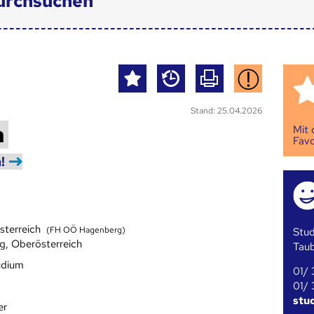
urchsuchen
Stand: 25.04.2026
a
Mit
Favo
!
sterreich
(FH OÖ Hagenberg)
Stud
, Oberösterreich
Tau
udium
01/ 
01/ 
stu
er