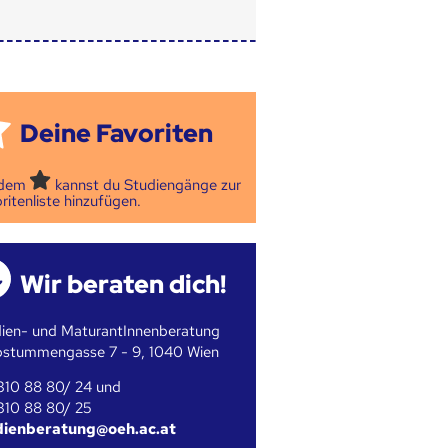
Deine Favoriten
 dem
kannst du Studiengänge zur
ritenliste hinzufügen.
Wir beraten dich!
ien- und MaturantInnenberatung
bstummengasse 7 - 9, 1040 Wien
310 88 80/ 24 und
310 88 80/ 25
dienberatung@oeh.ac.at