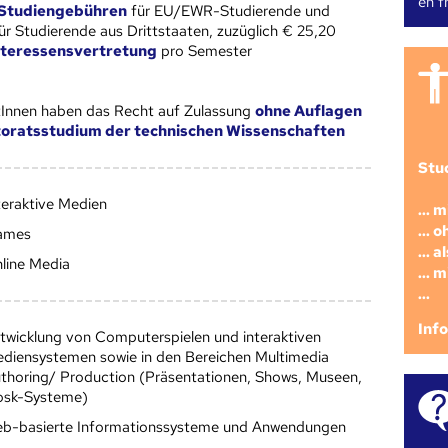
en fr
Studiengebühren
für EU/EWR-Studierende und
ür Studierende aus Drittstaaten, zuzüglich € 25,20
nteressensvertretung
pro Semester
Innen haben das Recht auf Zulassung
ohne Auflagen
oratsstudium der technischen Wissenschaften
Stu
teraktive Medien
... 
... 
ames
... 
line Media
... 
...
Inf
twicklung von Computerspielen und interaktiven
diensystemen sowie in den Bereichen Multimedia
thoring/ Production (Präsentationen, Shows, Museen,
osk-Systeme)
b-basierte Informationssysteme und Anwendungen