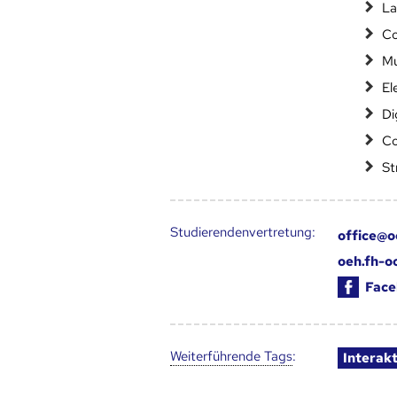
La
Co
Mu
El
Di
Co
St
Studierendenvertretung:
office@o
oeh.fh-o
Face
Weiter­führende Tags
:
Interak