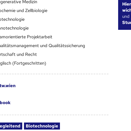
generative Medizin
Hie
wic
ochemie und Zellbiologie
und
otechnologie
Stu
notechnologie
amorientierte Projektarbeit
alitätsmanagement und Qualitätssicherung
rtschaft und Recht
glisch (Fortgeschritten)
tw.wien
book
egleitend
Biotechnologie