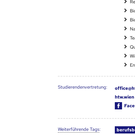
Re
Bi
Bi
Na
Te
Qu
Wi
En
Studierendenvertretung:
office@h
htw.wien
Face
Weiter­führende Tags
:
berufsb