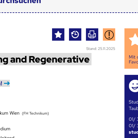
urchsuchen
Stand: 25.11.2025
ng and Regenerative
Mit
Favo
!
Stud
Tau
ikum Wien
(FH Technikum)
01/ 
01/ 
udium
stu