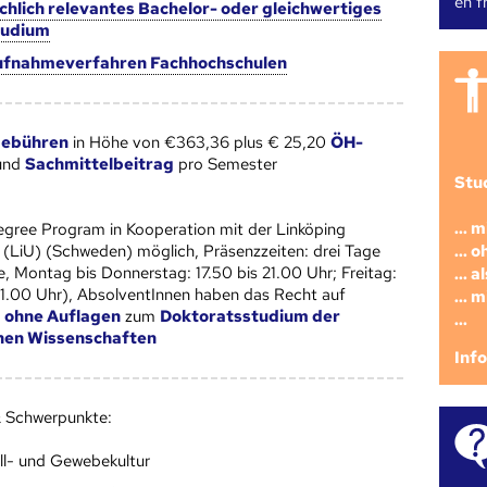
en fr
chlich relevantes Bachelor- oder gleichwertiges
tudium
fnahmeverfahren Fachhochschulen
gebühren
in Höhe von €363,36 plus € 25,20
ÖH-
und
Sachmittelbeitrag
pro Semester
Stu
... 
gree Program in Kooperation mit der Linköping
... 
y (LiU) (Schweden) möglich, Präsenzzeiten: drei Tage
, Montag bis Donnerstag: 17.50 bis 21.00 Uhr; Freitag:
... 
 21.00 Uhr), AbsolventInnen haben das Recht auf
... 
g
ohne Auflagen
zum
Doktoratsstudium der
...
hen Wissenschaften
Inf
 Schwerpunkte:
ll- und Gewebekultur