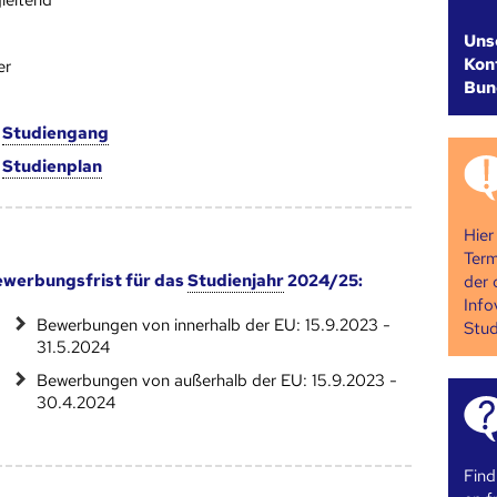
leitend
Uns
Kont
er
Bun
m
Studien­gang
m
Studien­plan
Hier
Term
werbungsfrist für das
Studienjahr
2024/25:
der 
Info
Bewerbungen von innerhalb der EU: 15.9.2023 -
Stud
31.5.2024
Bewerbungen von außerhalb der EU: 15.9.2023 -
30.4.2024
Find