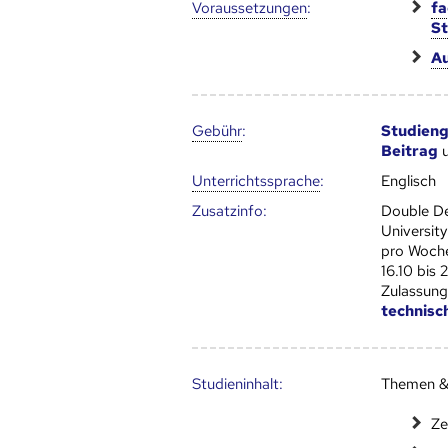
Voraus­setzungen
:
fa
S
Au
Gebühr
:
Studien
Beitrag
Unter­richts­sprache
:
Englisch
Zusatz­info:
Double De
Universit
pro Woche
16.10 bis
Zulassun
technisc
Studien­inhalt:
Themen &
Ze