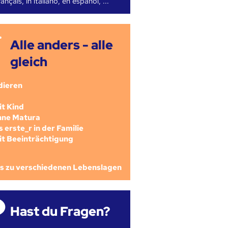
ançais, in italiano, en español, ...
Alle anders - alle
gleich
dieren
mit Kind
ohne Matura
als erste_r in der Familie
mit Beeinträchtigung
os zu verschiedenen Lebenslagen
Hast du Fragen?