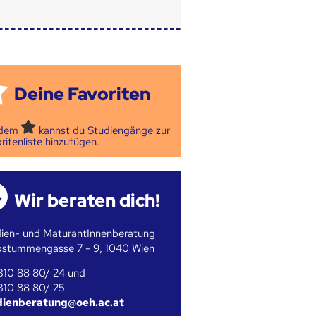
Deine Favoriten
 dem
kannst du Studiengänge zur
ritenliste hinzufügen.
Wir beraten dich!
ien- und MaturantInnenberatung
bstummengasse 7 - 9, 1040 Wien
310 88 80/ 24 und
310 88 80/ 25
dienberatung@oeh.ac.at