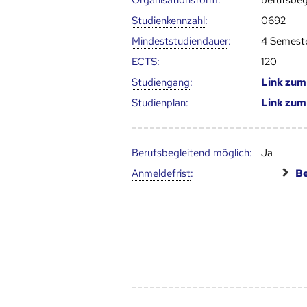
Organisationsform:
berufsbeg
Studien­kenn­zahl
:
0692
Mindest­studien­dauer
:
4 Semest
ECTS
:
120
Studien­gang
:
Link zu
Studien­plan
:
Link zu
Berufs­begleitend möglich
:
Ja
Anmelde­frist
:
Be