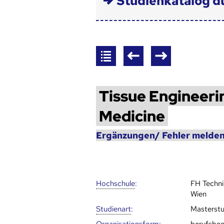
Studienkatalog d
Tissue Engineeri
Medicine
Ergänzungen/ Fehler melden
Hoch­schule
:
FH Techn
Wien
Studienart
:
Masterst