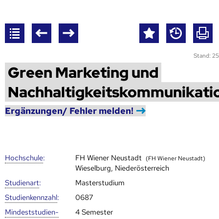
Stand: 25
Green Marketing und
Nachhaltigkeitskommunikati
Ergänzungen/ Fehler melden!
Hoch­schule
:
FH Wiener Neustadt
(FH Wiener Neustadt)
Wieselburg, Niederösterreich
Studienart
:
Masterstudium
Studien­kenn­zahl
:
0687
Mindest­studien­
4 Semester