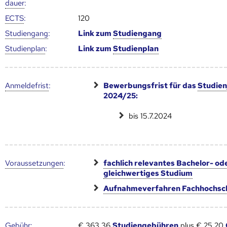
dauer
:
ECTS
:
120
Studien­gang
:
Link zum
Studien­gang
Studien­plan
:
Link zum
Studien­plan
Anmelde­frist
:
Bewerbungsfrist für das
Studien
2024/25:
bis 15.7.2024
Voraus­setzungen
:
fachlich relevantes Bachelor- od
gleichwertiges Studium
Aufnahmeverfahren Fachhochsc
Gebühr
:
€ 363,36
Studiengebühren
plus € 25,20