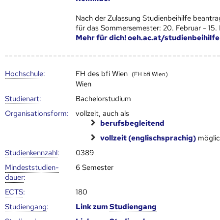
Nach der Zulassung Studienbeihilfe beantra
für das Sommersemester: 20. Februar - 15.
Mehr für dich! oeh.ac.at/studienbeihilfe
Hoch­schule
:
FH des bfi Wien
(FH bfi Wien)
Wien
Studienart
:
Bachelorstudium
Organisationsform:
vollzeit, auch als
berufsbegleitend
vollzeit (englischsprachig)
möglic
Studien­kenn­zahl
:
0389
Mindest­studien­
6 Semester
dauer
:
ECTS
:
180
Studien­gang
:
Link zum
Studien­gang