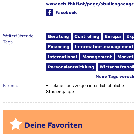
www.oeh-fhbfi.at/page/studiengaenge
Facebook
Weiter­führende
Beratung
Controlling
Europa
Ex
Tags
:
Financing
Informationsmanagement
International
Management
Market
Personalentwicklung
Wirtschaftspoli
Neue Tags vorsc
Farben:
blaue Tags zeigen inhaltlich ähnliche
Studiengänge
Deine Favoriten