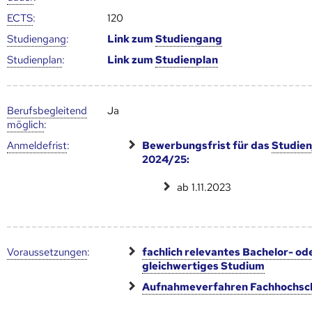
ECTS
:
120
Studien­gang
:
Link zum
Studien­gang
Studien­plan
:
Link zum
Studien­plan
Berufs­begleitend
Ja
möglich
:
Anmelde­frist
:
Bewerbungsfrist für das
Studien
2024/25:
ab 1.11.2023
Voraus­setzungen
:
fachlich relevantes Bachelor- od
gleichwertiges Studium
Aufnahmeverfahren Fachhochsc