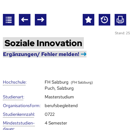
Stand: 25
Soziale Innovation
Ergänzungen/ Fehler melden!
Hoch­schule
:
FH Salzburg
(FH Salzburg)
Puch, Salzburg
Studienart
:
Masterstudium
Organisationsform:
berufsbegleitend
Studien­kenn­zahl
:
0722
Mindest­studien­
4 Semester
dauer
: