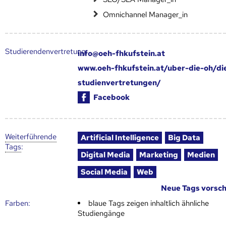
Omnichannel Manager_in
Studierendenvertretung:
info@oeh-fhkufstein.at
www.oeh-fhkufstein.at/uber-die-oh/di
studienvertretungen/
Facebook
Weiter­führende
Artificial Intelligence
Big Data
Tags
:
Digital Media
Marketing
Medien
Social Media
Web
Neue Tags vorsc
Farben:
blaue Tags zeigen inhaltlich ähnliche
Studiengänge