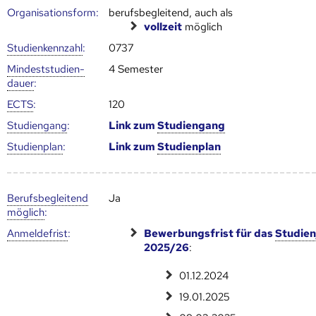
Organisationsform:
berufsbegleitend, auch als
vollzeit
möglich
Studien­kenn­zahl
:
0737
Mindest­studien­
4 Semester
dauer
:
ECTS
:
120
Studien­gang
:
Link zum
Studien­gang
Studien­plan
:
Link zum
Studien­plan
Berufs­begleitend
Ja
möglich
:
Anmelde­frist
:
Bewerbungsfrist für das
Studien
2025/26
:
01.12.2024
19.01.2025