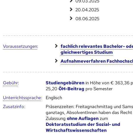
09.03.2025
20.04.2025
08.06.2025
Voraus­setzungen
:
fachlich relevantes Bachelor- od
gleichwertiges Studium
Aufnahmeverfahren Fachhochsc
Gebühr
:
Studiengebühren
in Höhe von € 363,36 p
25,20
ÖH-Beitrag
pro Semester
Unter­richts­sprache
:
Englisch
Zusatz­info:
Präsenzzeiten: Freitagnachmittag und Sam
ganztags, AbsolventInnen haben das Recht
Zulassung
ohne Auflagen
zum
Doktoratsstudium der Sozial- und
Wirtschaftswissenschaften