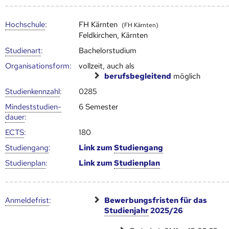
Hoch­schule
:
FH Kärnten
(FH Kärnten)
Feldkirchen, Kärnten
Studienart
:
Bachelorstudium
Organisationsform:
vollzeit, auch als
berufsbegleitend
möglich
Studien­kenn­zahl
:
0285
Mindest­studien­
6 Semester
dauer
:
ECTS
:
180
Studien­gang
:
Link zum
Studien­gang
Studien­plan
:
Link zum
Studien­plan
Anmelde­frist
:
Bewerbungsfristen für das
Studienjahr
2025/26