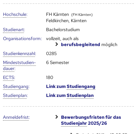
Hoch­schule
:
FH Kärnten
(FH Kärnten)
Feldkirchen, Kärnten
Studienart
:
Bachelorstudium
Organisationsform:
vollzeit, auch als
berufsbegleitend
möglich
Studien­kenn­zahl
:
0285
Mindest­studien­
6 Semester
dauer
:
ECTS
:
180
Studien­gang
:
Link zum
Studien­gang
Studien­plan
:
Link zum
Studien­plan
Anmelde­frist
:
Bewerbungsfristen für das
Studienjahr
2025/26