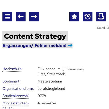
Stand: 12
Content Strategy
Ergänzungen/ Fehler melden!
Hoch­schule
:
FH Joanneum
(FH Joanneum)
Graz, Steiermark
Studienart
:
Masterstudium
Organisationsform:
berufsbegleitend
Studien­kenn­zahl
:
0778
Mindest­studien­
4 Semester
dauer
: