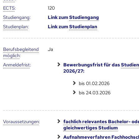
ECTS
:
120
Studien­gang
:
Link zum
Studien­gang
Studien­plan
:
Link zum
Studien­plan
Berufs­begleitend
Ja
möglich
:
Anmelde­frist
:
Bewerbungsfrist für das
Studien
2026/27:
bis 01.02.2026
bis 24.03.2026
Voraus­setzungen
:
fachlich relevantes Bachelor- od
gleichwertiges Studium
Aufnahmeverfahren Fachhochsc