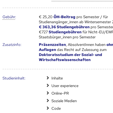
Gebühr
:
€ 25,20
ÖH-Beitrag
pro Semester / für
Studienangänger_innen ab Wintersemester
€ 363,36 Studiengebühren
pro Semester
€727
Studiengebühren
für Nicht-EU/EW
Staatsbürger_innen pro Semester
Zusatz­info:
Präsenzzeiten
, AbsolventInnen haben
oh
Auflagen
das Recht auf Zulassung zum
Doktoratsstudium der Sozial- und
Wirtschaftswissenschaften
Studien­inhalt:
Inhalte
User experience
Online-PR
Soziale Medien
Code