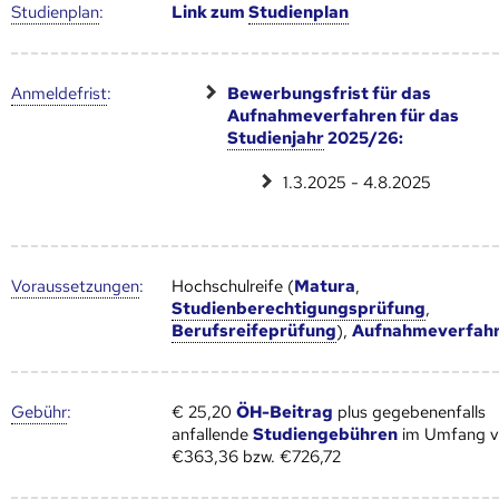
Studien­plan
:
Link zum
Studien­plan
Anmelde­frist
:
Bewerbungsfrist für das
Aufnahmeverfahren für das
Studienjahr
2025/26:
1.3.2025 - 4.8.2025
Voraus­setzungen
:
Hochschulreife (
Matura
,
Studienberechtigungsprüfung
,
Berufsreifeprüfung
),
Aufnahmeverfah
Gebühr
:
€ 25,20
ÖH-Beitrag
plus gegebenenfalls
anfallende
Studiengebühren
im Umfang 
€363,36 bzw. €726,72