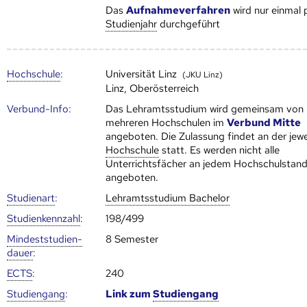
Das
Aufnahmeverfahren
wird nur einmal 
Studienjahr
durchgeführt
Hoch­schule
:
Universität Linz
(JKU Linz)
Linz, Oberösterreich
Verbund-Info:
Das Lehramtsstudium wird gemeinsam von
mehreren Hoch­schulen im
Verbund Mitte
angeboten. Die Zulassung findet an der jewe
Hoch­schule
statt. Es werden nicht alle
Unterrichtsfächer an jedem Hochschulstand
angeboten.
Studienart
:
Lehramtsstudium Bachelor
Studien­kenn­zahl
:
198/499
Mindest­studien­
8 Semester
dauer
:
ECTS
:
240
Studien­gang
:
Link zum
Studien­gang