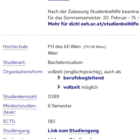
Nach der Zulassung Studienbeihilfe beantra
für das Sommersemester: 20. Februar - 15.
Mehr für dich! oeh.ac.at/studienbeihilfe
Hoch­schule
:
FH des bfi Wien
(FH bfi Wien)
Wien
Studienart
:
Bachelorstudium
Organisationsform:
vollzeit (englischsprachig), auch als
berufsbegleitend
vollzeit
möglich
Studien­kenn­zahl
:
0389
Mindest­studien­
6 Semester
dauer
:
ECTS
:
180
Studien­gang
:
Link zum
Studien­gang