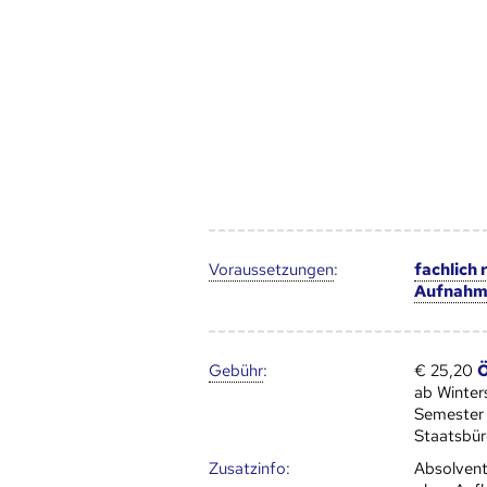
Voraus­setzungen
:
fachlich
Aufnahm
Gebühr
:
€ 25,20
Ö
ab Winte
Semester
Staatsbür
Zusatz­info:
Absolvent