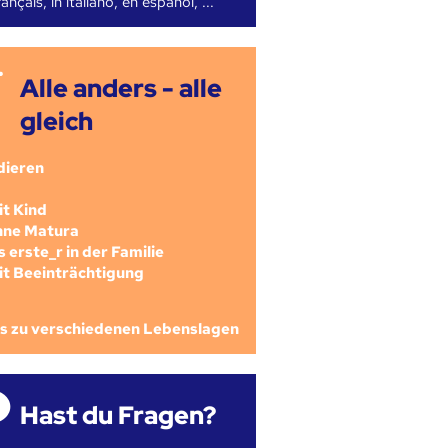
ançais, in italiano, en español, ...
Alle anders - alle
gleich
dieren
mit Kind
ohne Matura
als erste_r in der Familie
mit Beeinträchtigung
os zu verschiedenen Lebenslagen
Hast du Fragen?