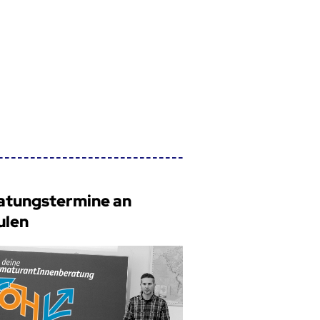
atungstermine an
ulen