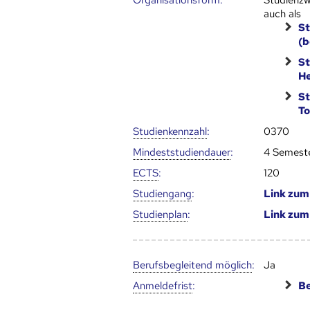
Organisationsform:
Studienzw
auch als
St
(b
St
He
St
To
Studien­kenn­zahl
:
0370
Mindest­studien­dauer
:
4 Semest
ECTS
:
120
Studien­gang
:
Link zu
Studien­plan
:
Link zu
Berufs­begleitend möglich
:
Ja
Anmelde­frist
:
Be