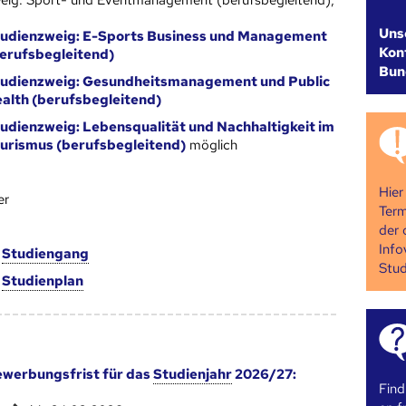
eig: Sport- und Eventmanagement (berufsbegleitend),
Uns
udienzweig: E-Sports Business und Management
Kont
erufsbegleitend)
Bun
udienzweig: Gesundheitsmanagement und Public
alth (berufsbegleitend)
udienzweig: Lebensqualität und Nachhaltigkeit im
urismus (berufsbegleitend)
möglich
Hier
er
Term
der 
Info
m
Studien­gang
Stud
m
Studien­plan
werbungsfrist für das
Studienjahr
2026/27:
Find