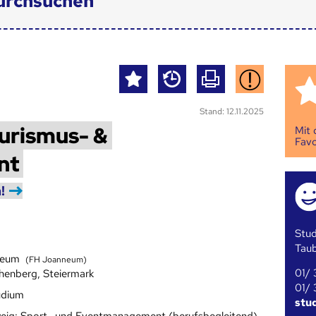
urchsuchen
Stand: 12.11.2025
urismus- &
Mit
Favo
nt
!
Stud
Tau
neum
(FH Joanneum)
01/ 
henberg, Steiermark
01/ 
udium
stu