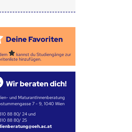
Deine Favoriten
 dem
kannst du Studiengänge zur
ritenliste hinzufügen.
Wir beraten dich!
ien- und MaturantInnenberatung
bstummengasse 7 - 9, 1040 Wien
310 88 80/ 24 und
310 88 80/ 25
dienberatung@oeh.ac.at