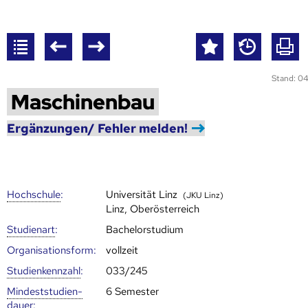
Stand: 04
Maschinenbau
Ergänzungen/ Fehler melden!
Hoch­schule
:
Universität Linz
(JKU Linz)
Linz, Oberösterreich
Studienart
:
Bachelorstudium
Organisationsform:
vollzeit
Studien­kenn­zahl
:
033/245
Mindest­studien­
6 Semester
dauer
: