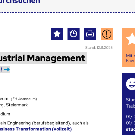
urchsuchen
Stand: 12.11.2025
dustrial Management
Mit
Favo
!
neum
(FH Joanneum)
Stud
g, Steiermark
Tau
udium
01/ 
01/ 
ain Engineering (berufsbegleitend), auch als
siness Transformation (vollzeit)
stu