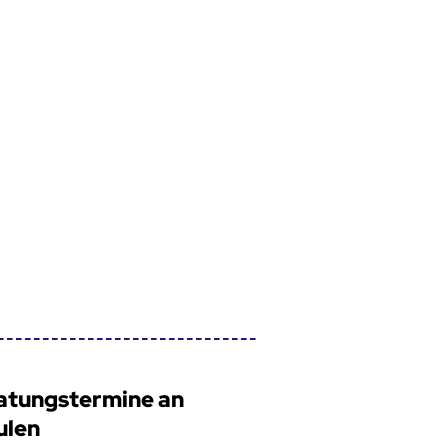
atungstermine an
ulen