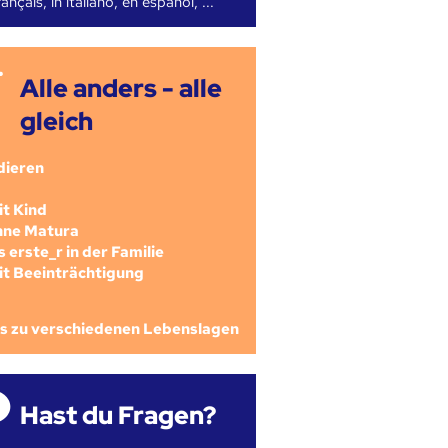
ançais, in italiano, en español, ...
Alle anders - alle
gleich
dieren
mit Kind
ohne Matura
als erste_r in der Familie
mit Beeinträchtigung
os zu verschiedenen Lebenslagen
Hast du Fragen?