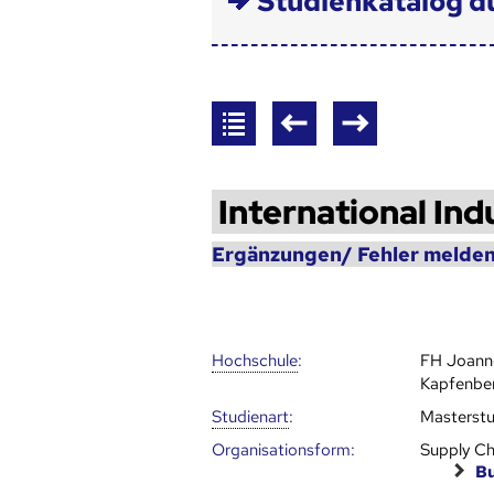
Studienkatalog d
International In
Ergänzungen/ Fehler melden
Hoch­schule
:
FH Joan
Kapfenber
Studienart
:
Masterst
Organisationsform:
Supply Ch
Bu