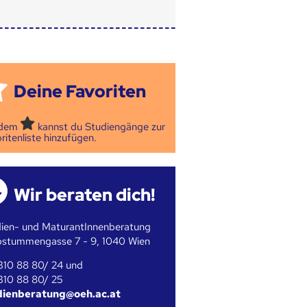
Deine Favoriten
 dem
kannst du Studiengänge zur
ritenliste hinzufügen.
Wir beraten dich!
ien- und MaturantInnenberatung
bstummengasse 7 - 9, 1040 Wien
310 88 80/ 24 und
310 88 80/ 25
dienberatung@oeh.ac.at