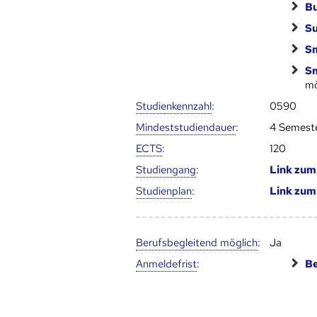
Bu
Su
Sm
Sm
mö
Studien­kenn­zahl
:
0590
Mindest­studien­dauer
:
4 Semest
ECTS
:
120
Studien­gang
:
Link zu
Studien­plan
:
Link zu
Berufs­begleitend möglich
:
Ja
Anmelde­frist
:
Be