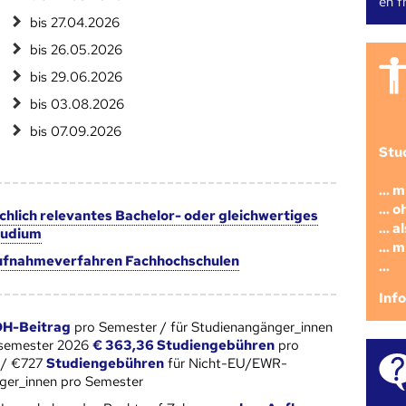
en fr
bis 27.04.2026
bis 26.05.2026
bis 29.06.2026
bis 03.08.2026
bis 07.09.2026
Stu
... 
... 
chlich relevantes Bachelor- oder gleichwertiges
... 
tudium
... 
fnahmeverfahren Fachhochschulen
...
Inf
H-Beitrag
pro Semester / für Studienangänger_innen
rsemester 2026
€ 363,36 Studiengebühren
pro
 / €727
Studiengebühren
für Nicht-EU/EWR-
ger_innen pro Semester