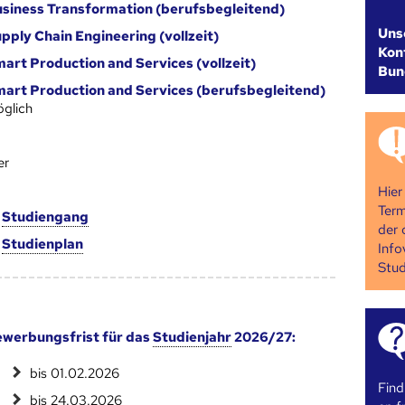
siness Transformation (berufsbegleitend)
Uns
pply Chain Engineering (vollzeit)
Kont
art Production and Services (vollzeit)
Bun
art Production and Services (berufsbegleitend)
glich
er
Hier
Term
m
Studien­gang
der 
m
Studien­plan
Info
Stud
werbungsfrist für das
Studienjahr
2026/27:
bis 01.02.2026
Find
bis 24.03.2026