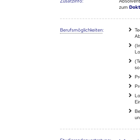
Zusatz­info:
Absolvent
zum
Dokt
Berufs­möglich­keiten
:
Te
Ab
(I
Lo
(T
so
Pr
Pr
Lo
Ei
Be
un