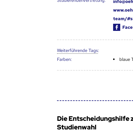
Studierendenvertretung:
info@oeh
www.oeh
team/#s
Face
Weiter­führende Tags
:
Farben:
blaue 
Die Entscheidungshilfe 
Studienwahl