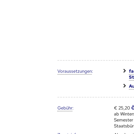
Voraus­setzungen
:
fa
S
Au
Gebühr
:
€ 25,20
Ö
ab Winte
Semester
Staatsbür