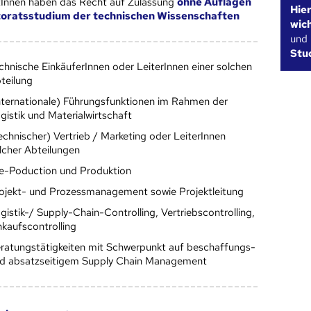
Innen haben das Recht auf Zulassung
ohne Auflagen
Hie
oratsstudium der technischen Wissenschaften
wic
und
Stu
chnische EinkäuferInnen oder LeiterInnen einer solchen
teilung
nternationale) Führungsfunktionen im Rahmen der
gistik und Materialwirtschaft
echnischer) Vertrieb / Marketing oder LeiterInnen
lcher Abteilungen
e-Poduction und Produktion
ojekt- und Prozessmanagement sowie Projektleitung
gistik-/ Supply-Chain-Controlling, Vertriebscontrolling,
nkaufscontrolling
ratungstätigkeiten mit Schwerpunkt auf beschaffungs-
d absatzseitigem Supply Chain Management