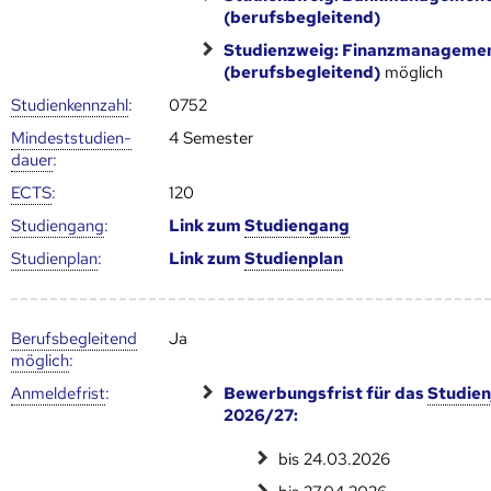
(berufsbegleitend)
Studienzweig: Finanzmanageme
(berufsbegleitend)
möglich
Studien­kenn­zahl
:
0752
Mindest­studien­
4 Semester
dauer
:
ECTS
:
120
Studien­gang
:
Link zum
Studien­gang
Studien­plan
:
Link zum
Studien­plan
Berufs­begleitend
Ja
möglich
:
Anmelde­frist
:
Bewerbungsfrist für das
Studien
2026/27:
bis 24.03.2026