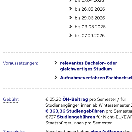
bis 27.04.2026
bis 26.05.2026
bis 29.06.2026
bis 03.08.2026
bis 07.09.2026
Voraus­setzungen
:
relevantes Bachelor- oder
gleichwertiges Studium
Aufnahmeverfahren Fachhochsc
Gebühr
:
€ 25,20
ÖH-Beitrag
pro Semester / für
Studienangänger_innen ab Wintersemester
€ 363,36 Studiengebühren
pro Semester
€727
Studiengebühren
für Nicht-EU/EW
Staatsbürger_innen pro Semester
Zusatz­info:
AbsolventInnen haben
ohne Auflagen
das 