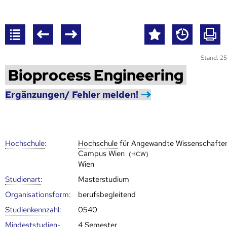
Stand: 25
Bioprocess Engineering
Ergänzungen/ Fehler melden!
Hoch­schule
:
Hoch­schule
für Angewandte Wissenschafte
Campus Wien
(HCW)
Wien
Studienart
:
Masterstudium
Organisationsform:
berufsbegleitend
Studien­kenn­zahl
:
0540
Mindest­studien­
4 Semester