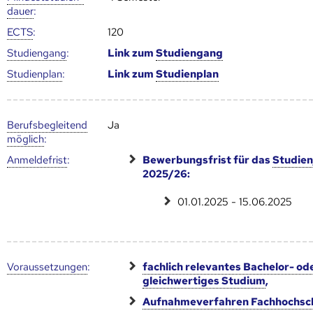
dauer
:
ECTS
:
120
Studien­gang
:
Link zum
Studien­gang
Studien­plan
:
Link zum
Studien­plan
Berufs­begleitend
Ja
möglich
:
Anmelde­frist
:
Bewerbungsfrist für das
Studien
2025/26:
01.01.2025 - 15.06.2025
Voraus­setzungen
:
fachlich relevantes Bachelor- od
gleichwertiges Studium
,
Aufnahmeverfahren Fachhochsc