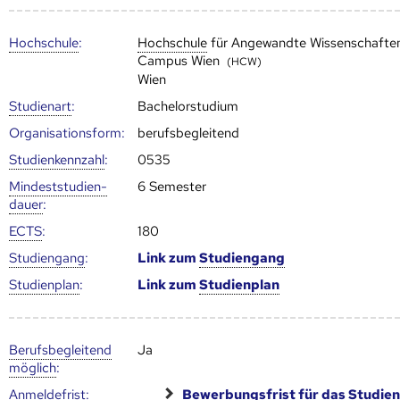
Hoch­schule
:
Hoch­schule
für Angewandte Wissenschafte
Campus Wien
(HCW)
Wien
Studienart
:
Bachelorstudium
Organisationsform:
berufsbegleitend
Studien­kenn­zahl
:
0535
Mindest­studien­
6 Semester
dauer
:
ECTS
:
180
Studien­gang
:
Link zum
Studien­gang
Studien­plan
:
Link zum
Studien­plan
Berufs­begleitend
Ja
möglich
:
Anmelde­frist
:
Bewerbungsfrist für das
Studien