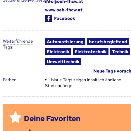
Studierendenvertretung:
info@oeh-fhcw.at
www.oeh-fhcw.at
Facebook
Weiter­führende
Automatisierung
berufsbegleitend
Tags
:
Elektronik
Elektrotechnik
Technik
Umwelttechnik
Neue Tags vorsc
Farben:
blaue Tags zeigen inhaltlich ähnliche
Studiengänge
Deine Favoriten