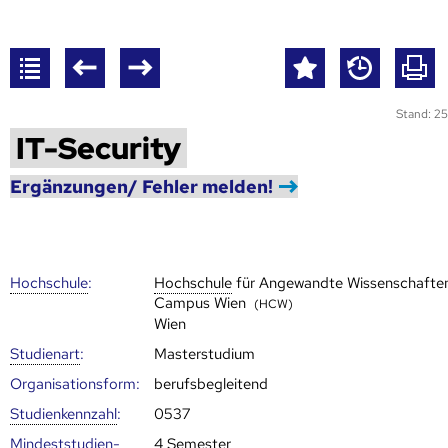
Stand: 25
IT-Security
Ergänzungen/ Fehler melden!
Hoch­schule
:
Hoch­schule
für Angewandte Wissenschafte
Campus Wien
(HCW)
Wien
Studienart
:
Masterstudium
Organisationsform:
berufsbegleitend
Studien­kenn­zahl
:
0537
Mindest­studien­
4 Semester