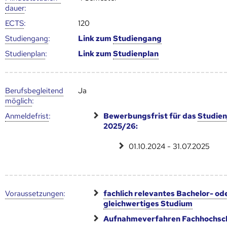
dauer
:
ECTS
:
120
Studien­gang
:
Link zum
Studien­gang
Studien­plan
:
Link zum
Studien­plan
Berufs­begleitend
Ja
möglich
:
Anmelde­frist
:
Bewerbungsfrist für das
Studien
2025/26:
01.10.2024 - 31.07.2025
Voraus­setzungen
:
fachlich relevantes Bachelor- od
gleichwertiges Studium
Aufnahmeverfahren Fachhochsc