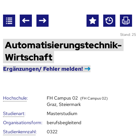
Stand: 25
Automatisierungstechnik-
Wirtschaft
Ergänzungen/ Fehler melden!
Hoch­schule
:
FH Campus 02
(FH Campus 02)
Graz, Steiermark
Studienart
:
Masterstudium
Organisationsform:
berufsbegleitend
Studien­kenn­zahl
:
0322