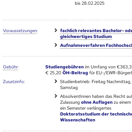
bis 28.02.2025
Voraus­setzungen
:
fachlich relevantes Bachelor- od
gleichwertiges Studium
Aufnahmeverfahren Fachhochsc
Gebühr
:
Studiengebühren
im Umfang von €363,36
€ 25,20
ÖH-Beitrag
für EU-/EWR-Bürger
Zusatz­info:
Studienbetrieb: Freitag Nachmittag,
Samstag
AbsolventInnen haben das Recht au
Zulassung
ohne Auflagen
zu einem
ein Semester verlängertes
Doktoratsstudium der technisch
Wissenschaften