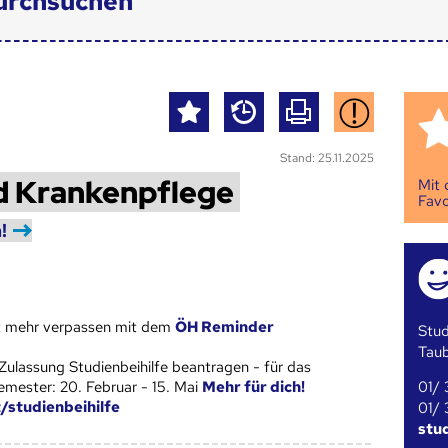
urchsuchen
Stand: 25.11.2025
d Krankenpflege
Mit
Favo
!
st mehr verpassen mit dem
ÖH Reminder
Stud
Tau
Zulassung Studienbeihilfe beantragen - für das
01/ 
ester: 20. Februar - 15. Mai
Mehr für dich!
t/studienbeihilfe
01/ 
stu