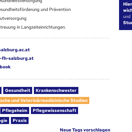
sundheitsversorgung
Hie
sundheitsförderung und Prävention
wic
und
utversorgung
Stu
treuung in Langzeiteinrichtungen.
alzburg.ac.at
fh-salzburg.at
book
Gesundheit
Krankenschwester
ische und Veterinärmedizinische Studien
Pflegeheim
Pflegewissenschaft
ogie
Praxis
Neue Tags vorschlagen