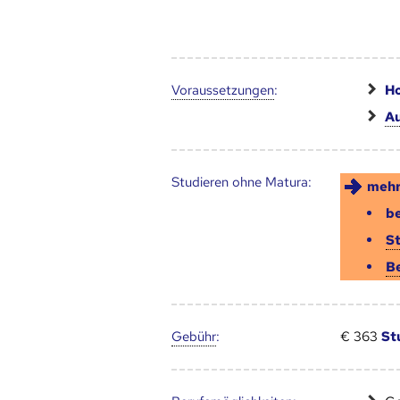
Voraus­setzungen
:
Ho
Au
Studieren ohne Matura:
mehr
be
S
B
Gebühr
:
€ 363
St