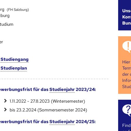
urg
(FH Salzburg)
Uns
zburg
Kont
Bun
studium
er
m
Studien­gang
Hier
Term
m
Studien­plan
der 
Info
Stud
werbungsfrist für das
Studienjahr
2023/24:
1.11.2022 - 27.8.2023 (Wintersemester)
bis 23.2.2024 (Sommersemester 2024)
werbungsfrist für das
Studienjahr
2024/25:
Find