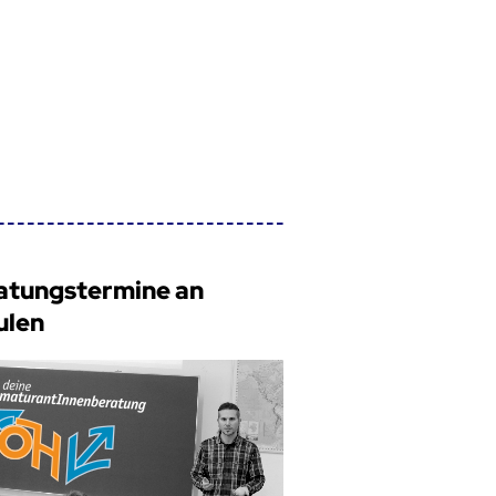
atungstermine an
ulen