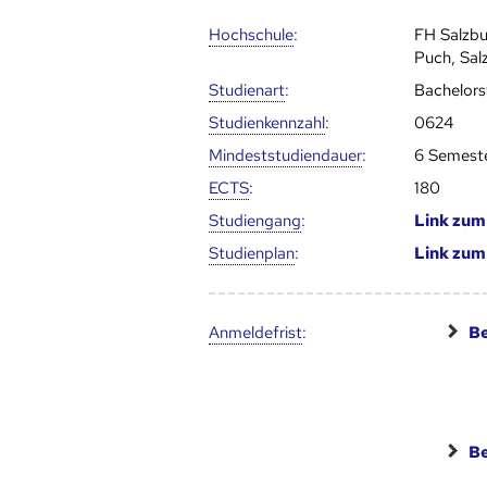
Hoch­schule
:
FH Salzb
Puch, Sal
Studienart
:
Bachelor
Studien­kenn­zahl
:
0624
Mindest­studien­dauer
:
6 Semest
ECTS
:
180
Studien­gang
:
Link zu
Studien­plan
:
Link zu
Anmelde­frist
:
Be
Be