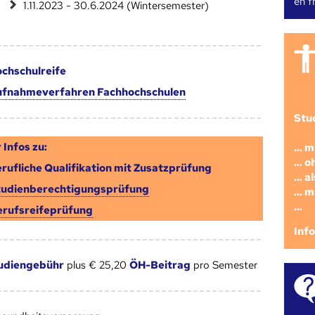
en fr
1.11.2023 - 30.6.2024 (Wintersemester)
chschulreife
fnahmeverfahren Fachhochschulen
Stu
 Infos zu:
... 
... 
rufliche Qualifikation mit Zusatzprüfung
... 
tudienberechtigungsprüfung
... 
...
erufsreifeprüfung
Inf
udiengebühr
plus € 25,20
ÖH-Beitrag
pro Semester