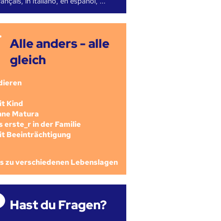
ançais, in italiano, en español, ...
Alle anders - alle
gleich
dieren
mit Kind
ohne Matura
als erste_r in der Familie
mit Beeinträchtigung
os zu verschiedenen Lebenslagen
Hast du Fragen?