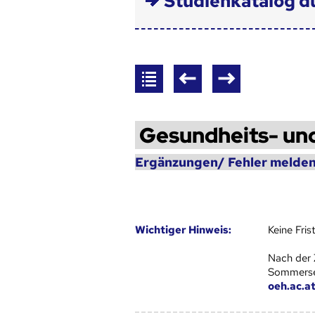
Studienkatalog d
Gesundheits- un
Ergänzungen/ Fehler melden
Wich­ti­ger Hin­weis:
Keine Fri
Nach der 
Sommersem
oeh.ac.a