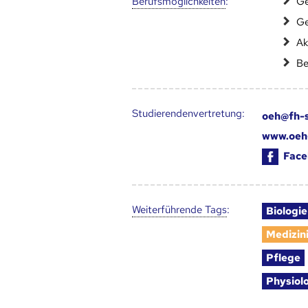
Berufs­möglich­keiten
:
Ge
Ge
Ak
Be
Studierendenvertretung:
oeh@fh-s
www.oeh-
Face
Weiter­führende Tags
:
Biologie
Medizin
Pflege
Physiol