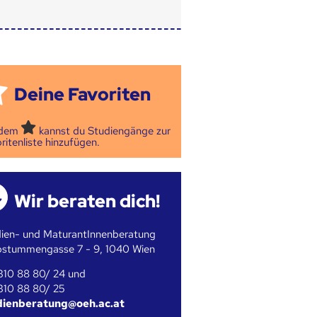
Deine Favoriten
 dem
kannst du Studiengänge zur
ritenliste hinzufügen.
Wir beraten dich!
ien- und MaturantInnenberatung
bstummengasse 7 - 9, 1040 Wien
310 88 80/ 24 und
310 88 80/ 25
dienberatung@oeh.ac.at