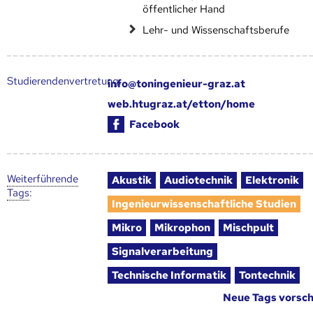
öffentlicher Hand
Lehr- und Wissenschaftsberufe
Studierendenvertretung:
info@toningenieur-graz.at
web.htugraz.at/etton/home
Facebook
Weiter­führende
Akustik
Audiotechnik
Elektronik
Tags
:
Ingenieurwissenschaftliche Studien
Mikro
Mikrophon
Mischpult
Signalverarbeitung
Technische Informatik
Tontechnik
Neue Tags vorsc