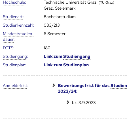
Hoch­schule
:
Technische Universität Graz
(TU Graz)
Graz, Steiermark
Studienart
:
Bachelorstudium
Studien­kenn­zahl
:
033/213
Mindest­studien­
6 Semester
dauer
:
ECTS
:
180
Studien­gang
:
Link zum
Studien­gang
Studien­plan
:
Link zum
Studien­plan
Anmelde­frist
:
Bewerbungsfrist für das
Studien
2023/24:
bis 3.9.2023