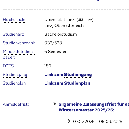
Hoch­schule
:
Universität Linz
(JKU Linz)
Linz, Oberösterreich
Studienart
:
Bachelorstudium
Studien­kenn­zahl
:
033/528
Mindest­studien­
6 Semester
dauer
:
ECTS
:
180
Studien­gang
:
Link zum
Studien­gang
Studien­plan
:
Link zum
Studien­plan
Anmelde­frist
:
allgemeine Zulassungsfrist für d
Wintersemester 2025/26:
07.07.2025 - 05.09.2025