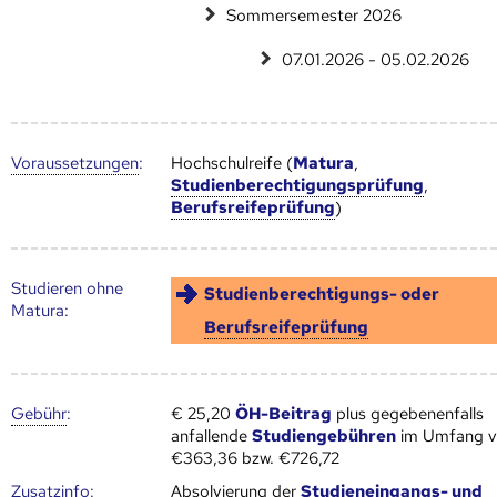
Sommersemester 2026
07.01.2026 - 05.02.2026
Voraus­setzungen
:
Hochschulreife (
Matura
,
Studienberechtigungsprüfung
,
Berufsreifeprüfung
)
Studieren ohne
Studienberechtigungs- oder
Matura:
Berufsreifeprüfung
Gebühr
:
€ 25,20
ÖH-Beitrag
plus gegebenenfalls
anfallende
Studiengebühren
im Umfang 
€363,36 bzw. €726,72
Zusatz­info:
Absolvierung der
Studieneingangs- und