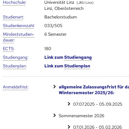
Hoch­schule
:
Universität Linz
(JKU Linz)
Linz, Oberösterreich
Studienart
:
Bachelorstudium
Studien­kenn­zahl
:
033/505
Mindest­studien­
6 Semester
dauer
:
ECTS
:
180
Studien­gang
:
Link zum
Studien­gang
Studien­plan
:
Link zum
Studien­plan
Anmelde­frist
:
allgemeine Zulassungsfrist für d
Wintersemester 2025/26:
07.07.2025 - 05.09.2025
Sommersemester 2026
07.01.2026 - 05.02.2026