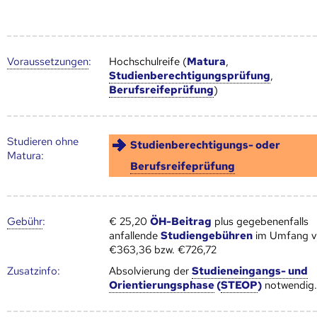
Voraus­setzungen
:
Hochschulreife (
Matura
,
Studienberechtigungsprüfung
,
Berufsreifeprüfung
)
Studieren ohne
Studienberechtigungs- oder
Matura:
Berufsreifeprüfung
Gebühr
:
€ 25,20
ÖH-Beitrag
plus gegebenenfalls
anfallende
Studiengebühren
im Umfang 
€363,36 bzw. €726,72
Zusatz­info:
Absolvierung der
Studieneingangs- und
Orientierungsphase
(
STEOP
)
notwendig