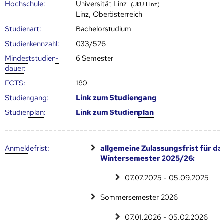
Hoch­schule
:
Universität Linz
(JKU Linz)
Linz, Oberösterreich
Studienart
:
Bachelorstudium
Studien­kenn­zahl
:
033/526
Mindest­studien­
6 Semester
dauer
:
ECTS
:
180
Studien­gang
:
Link zum
Studien­gang
Studien­plan
:
Link zum
Studien­plan
Anmelde­frist
:
allgemeine Zulassungsfrist für d
Wintersemester 2025/26:
07.07.2025 - 05.09.2025
Sommersemester 2026
07.01.2026 - 05.02.2026