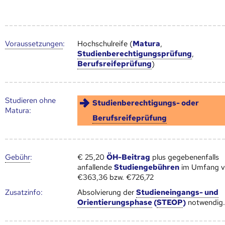
Voraus­setzungen
:
Hochschulreife (
Matura
,
Studienberechtigungsprüfung
,
Berufsreifeprüfung
)
Studieren ohne
Studienberechtigungs- oder
Matura:
Berufsreifeprüfung
Gebühr
:
€ 25,20
ÖH-Beitrag
plus gegebenenfalls
anfallende
Studiengebühren
im Umfang 
€363,36 bzw. €726,72
Zusatz­info:
Absolvierung der
Studieneingangs- und
Orientierungsphase
(
STEOP
)
notwendig