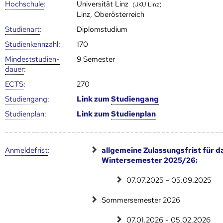
Hoch­schule
:
Universität Linz
(JKU Linz)
Linz, Oberösterreich
Studienart
:
Diplomstudium
Studien­kenn­zahl
:
170
Mindest­studien­
9 Semester
dauer
:
ECTS
:
270
Studien­gang
:
Link zum
Studien­gang
Studien­plan
:
Link zum
Studien­plan
Anmelde­frist
:
allgemeine Zulassungsfrist für d
Wintersemester 2025/26:
07.07.2025 - 05.09.2025
Sommersemester 2026
07.01.2026 - 05.02.2026