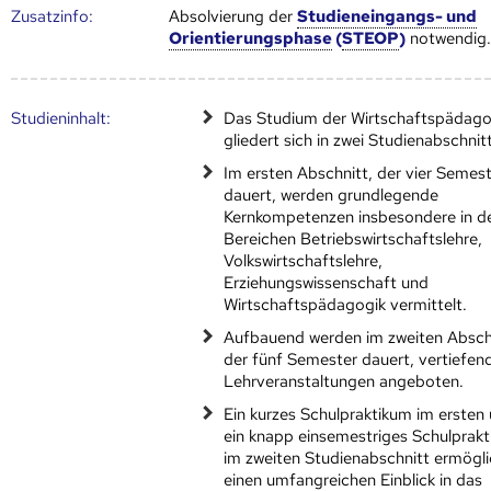
Zusatz­info:
Absolvierung der
Studieneingangs- und
Orientierungsphase
(
STEOP
)
notwendig
Studien­inhalt:
Das Studium der Wirtschaftspädago
gliedert sich in zwei Studienabschnit
Im ersten Abschnitt, der vier Semes
dauert, werden grundlegende
Kernkompetenzen insbesondere in d
Bereichen Betriebswirtschaftslehre,
Volkswirtschaftslehre,
Erziehungswissenschaft und
Wirtschaftspädagogik vermittelt.
Aufbauend werden im zweiten Absch
der fünf Semester dauert, vertiefen
Lehrveranstaltungen angeboten.
Ein kurzes Schulpraktikum im ersten
ein knapp einsemestriges Schulprak
im zweiten Studienabschnitt ermögl
einen umfangreichen Einblick in das